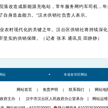
院落改造成新能源充电站，常年服务网约车司机，年盈
了自身造血能力。”汉水供销社负责人表示。
进农业农村现代化的关键之年。汉台区供销社将持续深
坚实的供销保障。（记者 张禾 通讯员 田静静）
网站
本省各市区网站
网站首页
免责声明
联系我们
网站地
|
|
|
民政府主办
|
汉中市汉台区人民政府办公室承办
|
网站运维联系
6号
网站标识码：6107020001
陕公网安备 6107020200000