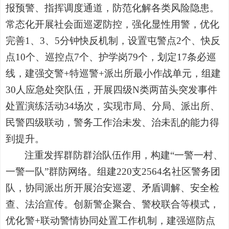
报预警、指挥调度通道，防范化解各类风险隐患。
常态化开展社会面巡逻防控，强化显性用警，优化
完善1、3、5分钟快反机制，设置屯警点2个、快反
点10个、巡控点7个、护学岗79个，划定17条必巡
线，建强交警+特巡警+派出所最小作战单元，组建
30人应急处突队伍，开展四级N类两苗头突发事件
处置演练活动34场次，实现市局、分局、派出所、
民警四级联动，警务工作治未发、治未乱的能力得
到提升。
注重发挥群防群治队伍作用，构建“一警一村、
一警一队”群防网络。组建220支2564名社区警务团
队，协同派出所开展治安巡逻、矛盾调解、安全检
查、法治宣传。创新警企聚合、警校联合等模式，
优化警+联动警情协同处置工作机制，建强巡防点