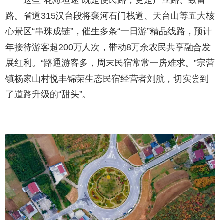
这些“花海坦途”既是便民路，更是产业路、致富
路。省道315汉台段将褒河石门栈道、天台山等五大核
心景区“串珠成链”，催生多条“一日游”精品线路，预计
年接待游客超200万人次，带动8万余农民共享融合发
展红利。“路通游客多，周末民宿常常一房难求。”宗营
镇杨家山村悦丰锦荣生态民宿经营者刘航，切实尝到
了道路升级的“甜头”。