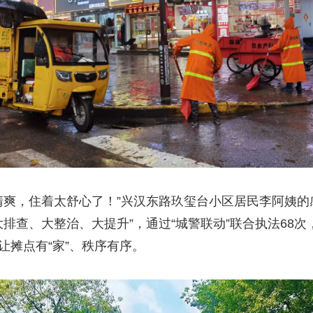
爽，住着太舒心了！”兴汉东路玖玺台小区居民李阿姨的
、大整治、大提升”，通过“城警联动”联合执法68次，清
让摊点有“家”、秩序有序。