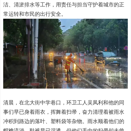
洁、清淤排水等工作，用责任与担当守护着城市的正
常运转和市民的出行安全。
清晨，在北大街中学巷口，环卫工人吴凤利和他的同
事们早已身着雨衣，挥舞着扫帚，奋力清理着被雨水
冲积到路边的落叶、塑料袋等杂物。雨水顺着他们的
帽檐流淌，鞋裤早已湿透，但他们手中的扫帚却未曾