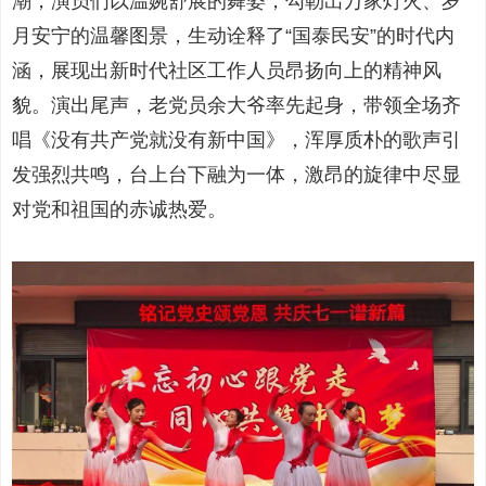
潮，演员们以温婉舒展的舞姿，勾勒出万家灯火、岁
月安宁的温馨图景，生动诠释了“国泰民安”的时代内
涵，展现出新时代社区
工作人员
昂扬向上的精神风
貌。演出尾声，老党员余大爷率先起身，带领全场齐
唱《没有共产党就没有新中国》，浑厚质朴的歌声引
发强烈共鸣，台上台下融为一体，激昂的旋律中尽显
对党和祖国的赤诚热爱。