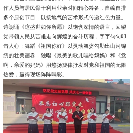
作人员与居民骨干利用业余时间精心筹备，自编自排
多个原创节目，以接地气的艺术形式传递红色力量。
诗朗诵《这盛世如你所愿》以饱含深情的语言，回望
党带领人民从苦难走向辉煌的奋斗历程，字字句句叩
击人心；舞蹈《祖国你好》以灵动舞姿勾勒出山河锦
绣的壮美画卷，独唱《最美的歌儿唱给妈妈》和《党
啊，亲爱的妈妈》用悠扬旋律抒发对党和祖国的无限
热爱，赢得现场阵阵喝彩。