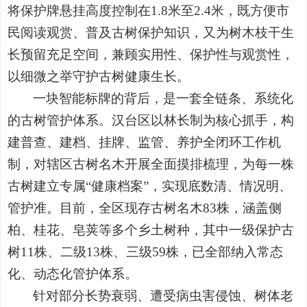
将保护牌悬挂高度控制在1.8米至2.4米，既方便市
民阅读观赏、普及古树保护知识，又为树木枝干生
长预留充足空间，兼顾实用性、保护性与观赏性，
以细微之举守护古树健康生长。
一块智能标牌的背后，是一套全链条、系统化
的古树管护体系。汉台区以林长制为核心抓手，构
建普查、建档、挂牌、监管、养护全闭环工作机
制，对辖区古树名木开展全面摸排梳理，为每一株
古树建立专属“健康档案”，实现底数清、情况明、
管护准。目前，全区现存古树名木83株，涵盖侧
柏、桂花、皂荚等多个乡土树种，其中一级保护古
树11株、二级13株、三级59株，已全部纳入常态
化、动态化管护体系。
针对部分长势衰弱、遭受病虫害侵蚀、树体老