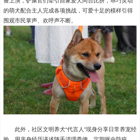
番上演，铲屎官们牵引自家爱犬同台比拼，乖巧灵动
的萌犬配合主人完成各项挑战，可爱十足的模样引得
围观市民掌声、欢呼声不断。
此外，社区文明养犬“代言人”现身分享日常养宠经
验，用亲身经历讲述随手清理粪便、定期驱虫防疫、