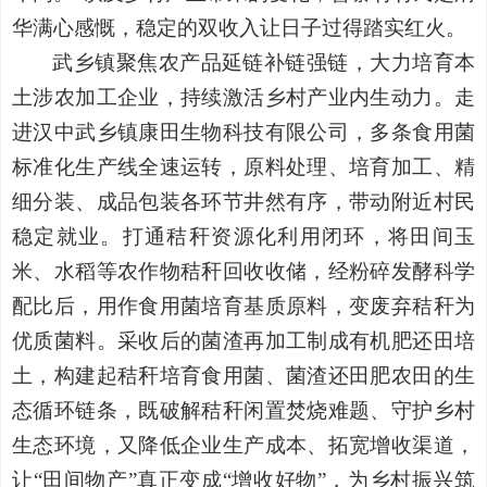
华满心感慨，稳定的双收入让日子过得踏实红火。
武乡镇聚焦农产品延链补链强链，大力培育本
土涉农加工企业，持续激活乡村产业内生动力。走
进汉中武乡镇康田生物科技有限公司，多条食用菌
标准化生产线全速运转，原料处理、培育加工、精
细分装、成品包装各环节井然有序，带动附近村民
稳定就业。打通秸秆资源化利用闭环，将田间玉
米、水稻等农作物秸秆回收收储，经粉碎发酵科学
配比后，用作食用菌培育基质原料，变废弃秸秆为
优质菌料。采收后的菌渣再加工制成有机肥还田培
土，构建起秸秆培育食用菌、菌渣还田肥农田的生
态循环链条，既破解秸秆闲置焚烧难题、守护乡村
生态环境，又降低企业生产成本、拓宽增收渠道，
让
“田间物产”真正变成“增收好物”，为乡村振兴筑