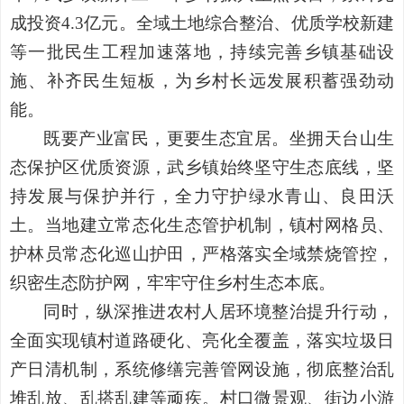
成投资4.3亿元。全域土地综合整治、优质学校新建
等一批民生工程加速落地，持续完善乡镇基础设
施、补齐民生短板，为乡村长远发展积蓄强劲动
能。
既要产业富民，更要生态宜居。坐拥天台山生
态保护区优质资源，武乡镇始终坚守生态底线，坚
持发展与保护并行，全力守护绿水青山、良田沃
土。当地建立常态化生态管护机制，镇村网格员、
护林员常态化巡山护田，严格落实全域禁烧管控，
织密生态防护网，牢牢守住乡村生态本底。
同时，纵深推进农村人居环境整治提升行动，
全面实现镇村道路硬化、亮化全覆盖，落实垃圾日
产日清机制，系统修缮完善管网设施，彻底整治乱
堆乱放、乱搭乱建等顽疾。村口微景观、街边小游