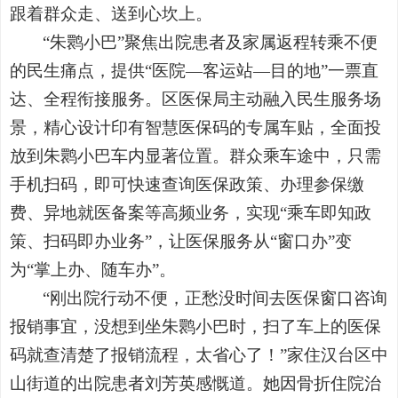
跟着群众走、送到心坎上。
“朱鹮小巴”聚焦出院患者及家属返程转乘不便
的民生痛点，提供“医院—客运站—目的地”一票直
达、全程衔接服务。区医保局主动融入民生服务场
景，精心设计印有智慧医保码的专属车贴，全面投
放到朱鹮小巴车内显著位置。群众乘车途中，只需
手机扫码，即可快速查询医保政策、办理参保缴
费、异地就医备案等高频业务，实现“乘车即知政
策、扫码即办业务”，让医保服务从“窗口办”变
为“掌上办、随车办”。
“刚出院行动不便，正愁没时间去医保窗口咨询
报销事宜，没想到坐朱鹮小巴时，扫了车上的医保
码就查清楚了报销流程，太省心了！”家住汉台区中
山街道的出院患者刘芳英感慨道。她因骨折住院治