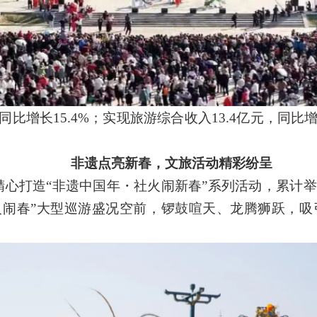
，同比增长15.4%；实现旅游综合收入13.4亿元，同比增
非遗点亮新春，文旅活动精彩纷呈
精心打造
“非遗中国年・社火闹新春”系列活动，累计举
火闹春”大型巡游盛况空前，锣鼓喧天、龙腾狮跃，吸