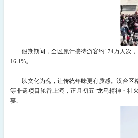
假期期间，全区累计接待游客约
174万人次
16.1%。
以文化为魂，让传统年味更有质感。汉台区
等非遗项目轮番上演，正月初五“龙马精神・社
宴。