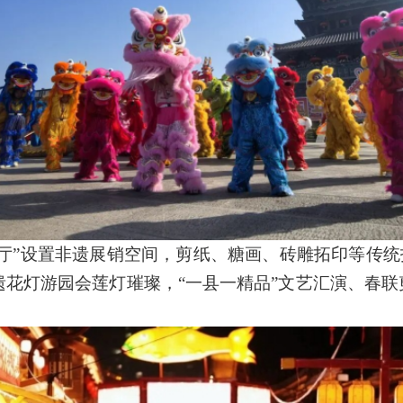
客厅”设置非遗展销空间，剪纸、糖画、砖雕拓印等传统
非遗花灯游园会莲灯璀璨，“一县一精品”文艺汇演、春