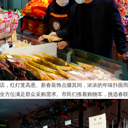
，红灯笼高悬、新春装饰点缀其间，浓浓的年味扑面而
全方位满足群众采购需求。市民们推着购物车，挑选春