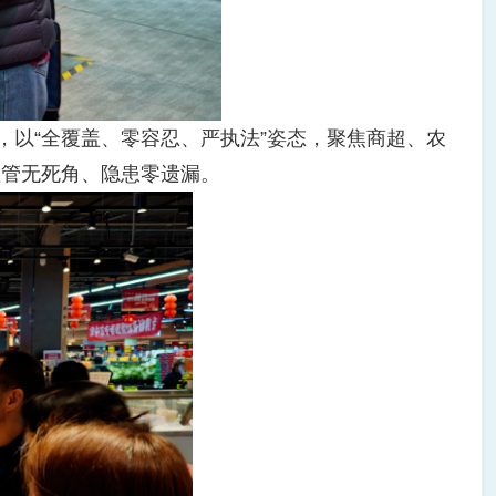
以“全覆盖、零容忍、严执法”姿态，聚焦商超、农
监管无死角、隐患零遗漏。