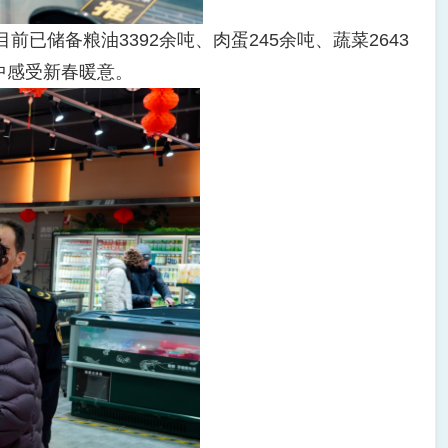
备粮油3392余吨、肉蛋245余吨、蔬菜2643
中感受新春暖意。