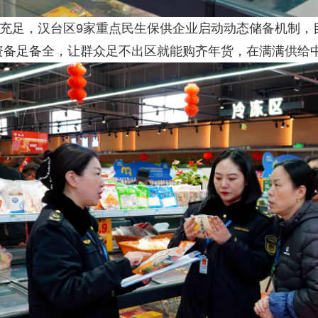
汉台区9家重点民生保供企业启动动态储备机制，目前已储
物资备足备全，让群众足不出区就能购齐年货，在满满供给