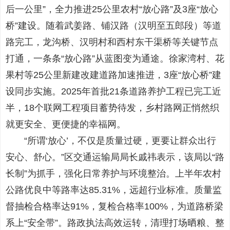
后一公里”，全力推进25公里农村“放心路”及3座“放心
桥”建设。随着武姜路、铺汉路（汉明至五郎段）等道
路完工，龙沟桥、汉明村和西村东干渠桥等关键节点
打通，一条条“放心路”从蓝图变为通途。徐家湾村、花
果村等25公里新建改建道路加速推进，3座“放心桥”建
设同步实施。2025年首批21条道路养护工程已完工近
半，18个联网工程项目蓄势待发，乡村路网正悄然织
就更安全、更便捷的幸福网。
“所谓‘放心’，不仅是质量过硬，更要让群众出行
安心、舒心。”区交通运输局局长戚祎表示，该局以“路
长制”为抓手，强化日常养护与环境整治。上半年农村
公路优良中等路率达85.31%，远超行业标准。质量监
督抽检合格率达91%，复检合格率100%，为道路桥梁
系上“安全带”。路政执法高效运转，清理打场晒粮、整