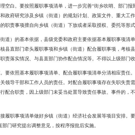
空白。要按照履职事项清单，进一步完善“街乡吹哨、部门报到”的
委和政府研究涉及乡镇（街道）的规划计划、政策文件、重大工
单的职责事项擅自向乡镇（街道）下放或者采取授权、委托等形
（街道）的基本依据，县级党委和政府主要依据基本履职事项清
考核县直部门牵头履职事项和乡镇（街道）配合履职事项，考核
合职责落实情况、与县直部门协作配合情况等。不得以上级部门
作。要依照基本履职事项清单、配合履职事项清单分清相应责任
相关领导干部和工作人员的责任。对配合履职事项存在失职失责
履行配合职责，因上级部门未妥当处置导致责任事故、事件的，
接履职事项清单做好乡镇（街道）经济社会发展等项目安排。要
直部门研究提出调整意见，按程序报批后实施。