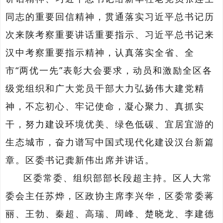
同志
的重要回信精神，贯通落实习近平总书记历
次来陕考察重要讲话重要指示、习近平总书记来
汉中考察重要指示精神，认真落实全省、全
市
“
两优一先
”
表彰大会
要求
，动员和激励全
区
各
级党组织和广大党员干部大力弘扬伟大建党精
神，不忘初心、牢记使命，
凝心聚力、真抓实
干
，努力建设环境优美、绿色低碳、宜居宜游的
生态城市，
奋力谱写中国式现代化建设汉台新篇
章
。
区
委书记
龚新伟
出席并讲话。
区委常委、组织部部长段超主持。区人大常
委会主任苏烨，区政协主席李兴华，区委常委蒋
丽、王勃、秦超、高瑞、周峰、楚晓龙、李建德