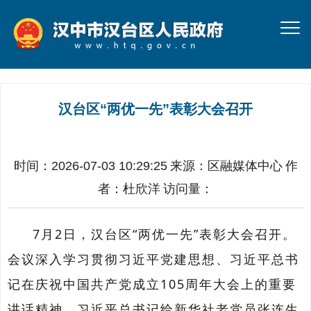
汉台区“两优一先”表彰大会召开
时间：2026-07-03 10:29:25
来源：
区融媒体中心
作
者：
杜欣洋
访问量：
7
月
2
日，汉台区“两优一先”表彰大会召开。
会议
深入学习贯彻习近平
党建思想、习近平总书
记在庆祝中国共产党成立
105
周年大会上的重要
讲话精神
、
习近平总书记给新华社老党员张连生