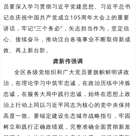
员要深入学习贯彻习近平党建思想
、
习近平总书
记在庆祝中国共产党成立
105
周年大会上的重要
讲话，牢记
“
三个务必
”
，矢志担当作为，
坚定信
心、接续奋斗，
推动汉台
各项事业不断
取得新成
效、再上新台阶
。
龚新伟
强调
全区
各级党组织和
广大党员
要
旗帜鲜明讲政
治
，在理论学习中筑牢忠诚
，
在政治历练中淬炼
忠诚
，
在服务大局中践行忠诚
，
始终在思想上政
治上行动上同以习近平同志为核心的党中央保持
高度一致
。
要锚定建设生态城市战略指引
，牢固
树立和践行正确政绩观，
完整准确全面贯彻新发