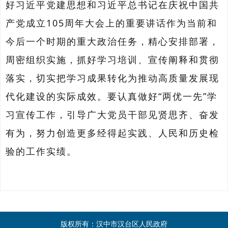
好
习近平党建思想和
习近平总书记在庆祝中国共
产党成立
105
周年大会上的重要讲话
作为
当前和
今后一个时期的重大政治任务
，
精心安排部署，
周密组织实施，
抓好学习培训
、
宣传阐释
和
贯彻
落实
，
切实把学习成果转化为推动高质量发
展现
代化建设的实际成效。要认真做好
“
两优一先
”
学
习宣传工作，
引导广大党员干部见贤思齐
、
奋发
有为，努力创造更多经得起实践、人民和历史检
验的工作实绩。
版权所有：汉中市汉台区人民政府