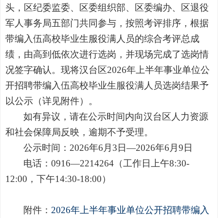
头，区
纪委监委
、区委组织部、区委编办、区退役
军人
事务
局
五
部门共同参与，按照考评排序，根据
带编入伍高校毕业生服役满人员的
综合考评总成
绩，由高到低依次进行选岗，并现场完成了选岗情
况签字确认。现将汉台区
202
6
年上
半年事业单位公
开招聘带编入伍高校毕业生服役满人员
选岗结果予
以公示（详见附件）。
如有异议，请在公示时间内向汉台区人力资源
和社会保障局反映，逾期不予受理。
公示时间：
202
6
年
6
月
3
日
—
2026
年
6
月
9
日
电话：
0916—2214264
（工作日上午
8:30-
12:00
，下午
1
4
:
3
0-18:00
）
附件：
2026年上半年事业单位公开招聘带编入