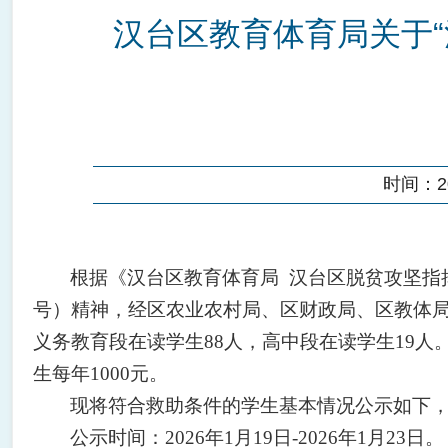
汉台区教育体育局关于“
时间：202
根据《汉台区教育体育局 汉台区脱贫攻坚指
号）精神，
经区
农业农村局
、区
财政局、区教体
义务教育段
在读
学生
88
人，高中段
在读
学生
19
人
生每年1000元。
现将符合救助条件的学生基本情况
公示
如下
公示时间
：
2026年1月19日-2026年1月23日。