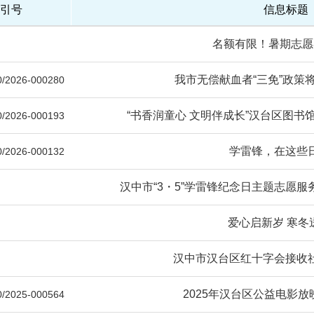
引号
信息标题
名额有限！暑期志愿
我市无偿献血者“三免”政策
/2026-000280
“书香润童心 文明伴成长”汉台区图书馆“
/2026-000193
学雷锋，在这些
/2026-000132
汉中市“3・5”学雷锋纪念日主题志愿服
爱心启新岁 寒冬
汉中市汉台区红十字会接收
2025年汉台区公益电影
/2025-000564