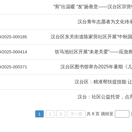
“剪”出温暖 “发”扬善意——汉台区宗营
汉台青年志愿者为文化传
汉台区东关街道陈家营社区开展“中秋国庆
/2025-000185
饮马池社区开展“未老关爱”——应急
/2025-000414
汉台区图书馆举办2025年暑期《
/2025-000371
汉台区：精准帮扶提技能 
汉台：社区公益托管，点
共 8 页
跳转至
1
2
3
下一页