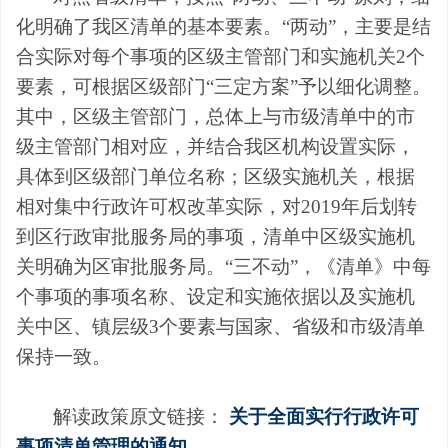
化明确了我区清单的基本要素。
“
两动
”
，
主要是结
合实际对每个事项的区级主管部门和实施机关
2
个
要素，可根据区级部门
“
三定方案
”
予以细化调整。
其中，区级主管部门，总体上与市级清单中的市
级主管部门相对应，并结合我区机构设置实际，
具体到区级部门单位名称；区级实施机关，根据
相对集中行政许可权改革实际，对
2019
年后划转
到区行政审批服务局的事项，清单中区级实施机
关明确为区审批服务局。
“
三不动
”
，
《清单》中每
个事项的事项名称、设定和实施依据以及实施机
关中区、镇层级
3
个要素与国家、省级和市级清单
保持一致。
解读政策原文链接：
关于全面实行行政许可
事项清单管理的通知