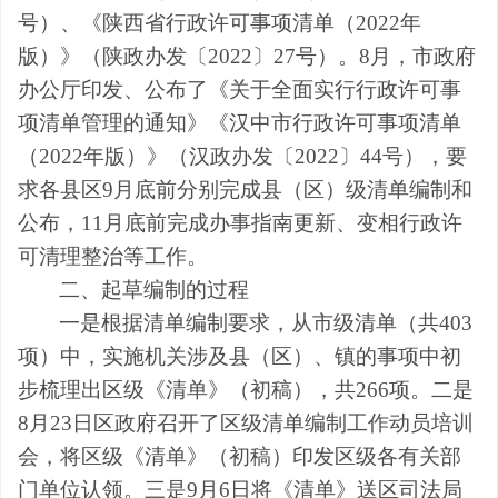
号）、《陕西省行政许可事项清单（
2022
年
版）》（陕政办发〔
2022
〕
27
号）。
8
月，市政府
办公厅印发、公布了《关于全面实行行政许可事
项清单管理的通知》《汉中市行政许可事项清单
（
2022
年版）》（汉政办发〔
2022
〕
44
号），
要
求各县区
9
月底前分别完成县（区）级清单编制和
公布，
11
月底前完成办事指南更新、变相行政许
可清理整治等工作。
二、起草编制的过程
一是
根据清单编制要求，从市级清单（共
403
项）中，实施机关涉及县（区）、镇的事项中初
步梳理出区级《清单》（初稿），共
266
项。
二是
8
月
23
日区政府召开了区级清单编制工作动员培训
会，将区级《清单》（初稿）印发区级各有关部
门单位认领。
三是
9
月
6
日将《清单》送区司法局