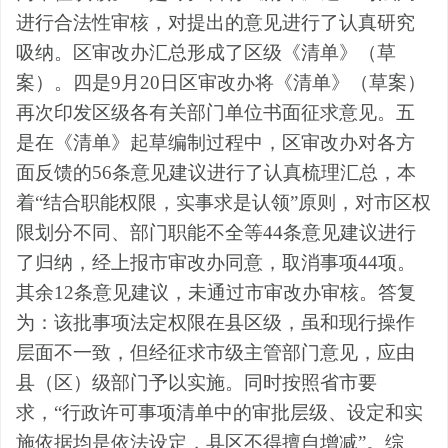
进行合法性审核，对提出的意见进行了认真研究
吸纳。区审改办汇总形成了区级《清单》（草
案）。
四是
9
月
20
日区审改办将《清单》（草案）
再次印发区级各有关部门单位书面征求意见。
五
是
在《清单》起草编制过程中，区审改办对各方
面反馈的
56
条意见建议进行了认真梳理汇总，本
着
“
结合职能权限，实事求是认领
”
原则，对市区权
限划分不同、部门职能不全等
44
条意见建议进行
了归纳，经上报市审改办同意，取消事项
44
项。
其余
12
条意见建议，未通过市审改办审核。答复
为：该批事项法定权限在县区级，虽和现行操作
层面不一致，但经征求市级主管部门意见，应由
县（区）级部门予以实施。同时按照省市要
求，
“行政许可事项清单中的审批层级、设定和实
施依据均是依法设定，县区不得擅自增减”。
综