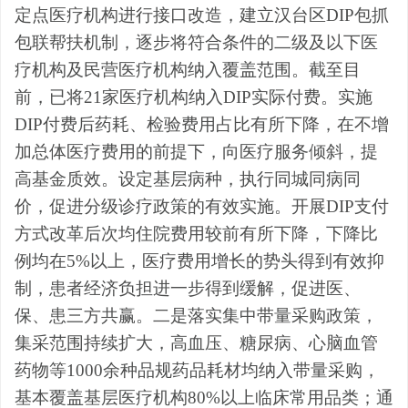
定点医疗机构进行接口改造，建立汉台区DIP包抓
包联帮扶机制，逐步将符合条件的二级及以下医
疗机构及民营医疗机构纳入覆盖范围。截至目
前，已将21家医疗机构纳入DIP实际付费。实施
DIP付费后药耗、检验费用占比有所下降，在不增
加总体医疗费用的前提下，向医疗服务倾斜，提
高基金质效。设定基层病种，执行同城同病同
价，促进分级诊疗政策的有效实施。开展DIP支付
方式改
革后次均住院费用较前有所下降，下降比
例均在5%以上，医疗费用增长的势头得到有效抑
制，患者经济负担进一步得到缓解，促进医、
保、患三方共赢。
二是
落实集中带量采购政策，
集采范围持续扩大，高血压、糖尿病、心脑血管
药物等1000余种品规药品耗材均纳入带量采购，
基本覆盖基层医疗机构80%以上临床常用品类；通