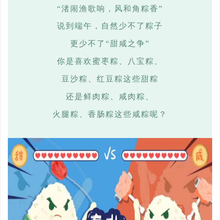
“渚闹渔歌响，风和角粽香”
说到端午，自然少不了粽子
更少不了
“甜咸之争”
你是喜欢蜜枣粽、八宝粽、
豆沙粽、红豆粽这些甜粽
还是鲜肉粽、咸肉粽、
火腿粽、香肠粽这些咸粽呢？