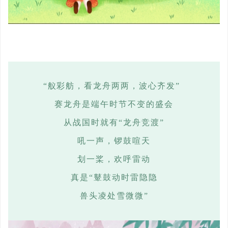
“舣
彩舫，看龙舟两两，波心齐发
”
赛龙舟是端午时节不变的盛会
从战国时就有
“龙舟竞渡”
吼一声，锣鼓喧天
划一桨，欢呼雷动
真是
“鼙鼓动时雷隐隐
兽头凌处雪微微
”