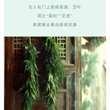
古人在门上悬插菖蒲、艾叶
谓之
“蒲剑”“艾虎”
希冀驱走毒虫获得安康