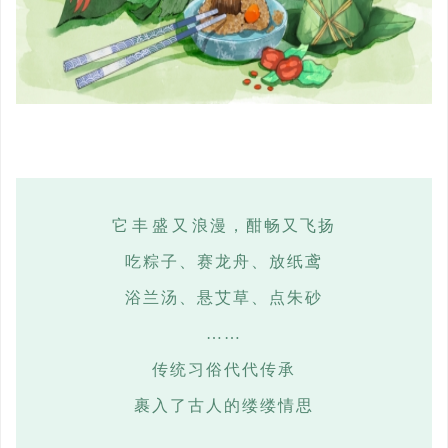
它丰盛又浪漫，酣畅又飞扬
吃粽子、赛龙舟、放纸鸢
浴兰汤、悬艾草、点朱砂
……
传统习俗代代传承
裹入了古人的缕缕情思