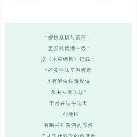
“樱桃桑椹与菖蒲，
更买雄黄酒一壶
”
据《本草纲目》记载：
“雄黄性味辛温有毒
具有解虫蛇毒燥湿
杀虫祛痰功效
”
于是在端午这天
一些地区
有喝杯雄黄酒的习俗
但从现代科学的角度看