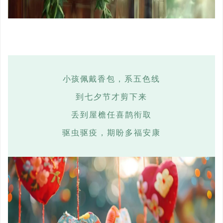
小孩佩
戴香包，系五色线
到七夕节才剪下来
丢到屋檐任喜鹊衔取
驱虫驱疫，期盼多福安
康