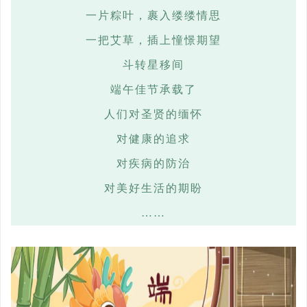
一片
粽叶，裹入缕缕情思
一把艾草，插上憧憬期望
斗转星移间
端午佳节承载了
人们对圣贤的缅怀
对健康的追求
对疾病的防治
对美好生活的期盼
……