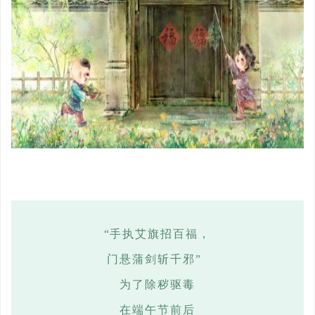
“手
执艾旗招百福，
门悬蒲剑斩千邪
”
为了除秽驱毒
在端午节前后