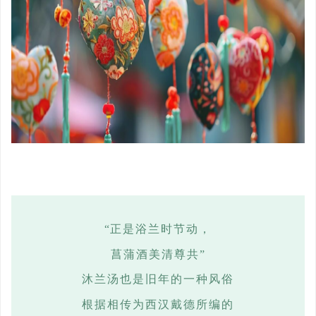
“正
是浴兰时节动，
菖蒲酒美清尊共
”
沐兰汤也是旧年的一种风俗
根据相传为西汉戴德所编的