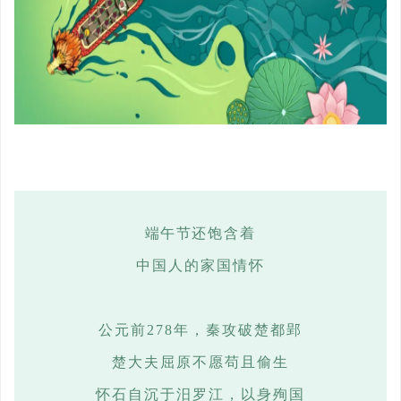
端午节
还饱含着
中国人的家国情怀
公元前
278年，秦攻破楚都郢
楚大夫屈原不愿苟且偷生
怀石自沉于汨罗江，以身殉国