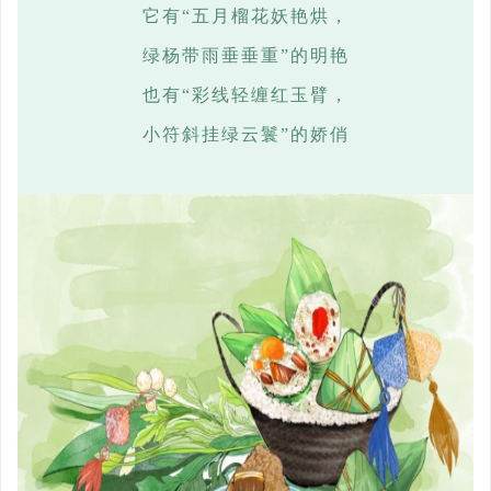
它有
“五月榴花妖艳烘，
绿杨带雨垂垂重
”的明艳
也有
“彩线轻缠红玉臂，
小符斜挂绿云鬟
”的娇俏