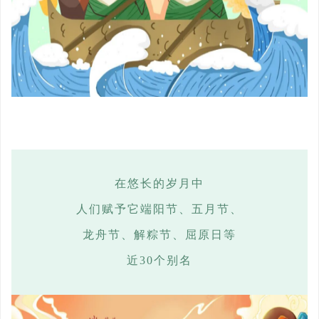
在悠长的岁月中
人们赋予它端阳节、五月节、
龙舟节、解粽节、屈原日等
近
30个别名