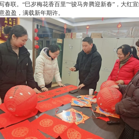
写春联。
“
巳岁梅花香百里
”“
骏马奔腾迎新春
”
，大红宣
意盈盈，满载新年期许。