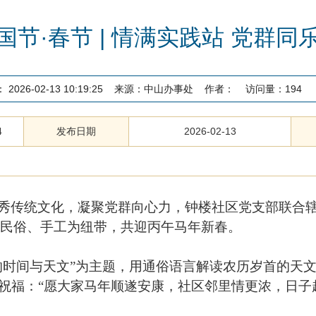
国节·春节 | 情满实践站 党群同
：
2026-02-13 10:19:25
来源：
中山办事处
作者：
访问量：
194
4
发布日期
2026-02-13
秀传统文化，凝聚党群向心力，钟楼社区党支部联合
民俗、手工为纽带，共迎丙午马年新春。
的时间与天文
”
为主题，用通俗语言解读农历岁首的天
祝福：
“
愿大家马年顺遂安康，社区邻里情更浓，日子