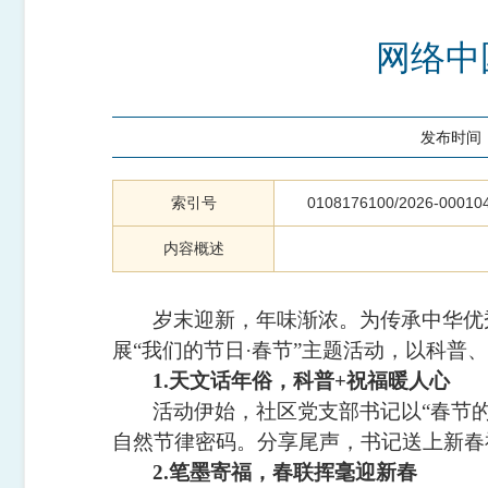
网络中
发布时间
索引号
0108176100/2026-00010
内容概述
岁末迎新，年味渐浓。为传承中华优
展
“
我们的节日
·
春节
”
主题活动，以科普、
1.天文话年俗，科普
+
祝福暖人心
活动伊始，社区党支部书记以
“
春节
自然节律密码。分享尾声，书记送上新春
2.笔墨寄福，春联挥毫迎新春