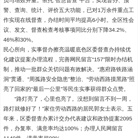
负与增效并重。依托“智慧督查”平台，实现督办、预
警、查询、统计、评价五大功能，已对1万余件重点工
作实现在线督查，办结时间平均提高6小时。全区性会
议、发文、督查检查考核事项同比分别下降34.2%、
46%和30%。
民心所向，实事督办擦亮温暖底色区委督查办持续优
化建议提案办理流程，完善网民留言“157”限时办结机
制，推动一批群众关切问题有效解决。“惠府路铁路涵
洞”贯通、“周孤路安全隐患”整治、“劳动西路摸黑路”照
亮了回家的“最后一公里”等民生实事获得群众点赞。
“路灯亮了，心里也亮了。没想到留言不到一周，
路灯就修好了！”家住劳动西路的居民郭女士表示。五
年来，区委督查办累计交办代表建议和政协提案2095
件，办复率、满意率均达100%；办理人民网留言