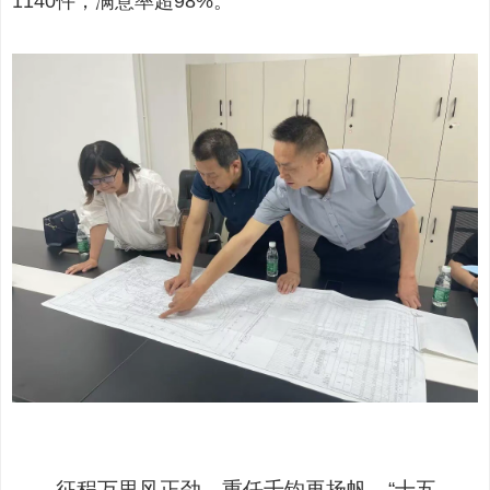
1140件，满意率超98%。
征程万里风正劲，重任千钧再扬帆。“十五