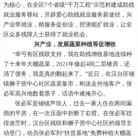
为核心，在全区7个省级“千万工程”示范村建成助残
就业服务驿站，开辟爱心助残就业服务新途径，兴
产业带就业，精服务促创业，挖潜能扩就业，让全
区众多残障人士获得了就业机会。
兴产业，发展蔬菜种植等促增收
“幸亏有区残联支持，我在助残增收基地连续种
了十来年大棚蔬菜，2021年修起4间二层楼房，还
清了债务，我是真的翻起来了。”近日，在汉台区铺
镇狮子营中心社区蔬菜集市，刚送走外地客户，张
必军高兴地数着票子，话语中难掩开心。
张必军是铺镇芦坝人，过去一家人住在两间漏
雨的平房，在一次压面中折断了右臂。在张必军彷
徨迷茫时，汉台区残联和狮子营中心社区的领导主
动登门，动员张必军到“扶贫基地”免费种植大棚蔬