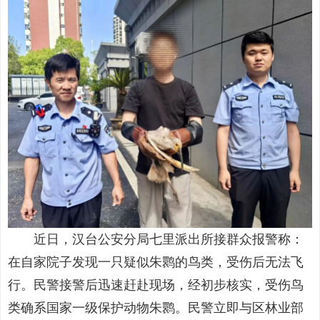
近日，汉台公安分局七里派出所接群众报警称：
在自家院子发现一只疑似朱鹮的鸟类，受伤后无法飞
行。民警接警后迅速赶赴现场，经初步核实，受伤鸟
类确系国家一级保护动物朱鹮。民警立即与区林业部