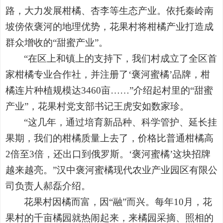
路，大力发展柑橘、杏李等生态产业。依托秦岭南
坡傍依褒河的地理优势，花果村将柑橘产业打造成
群众增收的“甜蜜产业”。
“在区上和镇上的支持下，我们村成立了全区首
家柑橘专业合作社，并注册了‘褒河蜜橘’品牌，柑
橘连片种植规模达3460亩……”介绍起村里的“甜蜜
产业”，花果村党支部书记王虎安如数家珍。
“这几年，通过培育新品种、科学管护、延长挂
果期，我们的柑橘质量上去了，价格比普通柑橘高
2倍至3倍，还出口到俄罗斯。‘褒河蜜橘’这块招牌
越来越亮。”汉中褒河蜜橘现代农业产业园区有限公
司负责人郝磊介绍。
花果村因橘而富，因“融”而兴。每年10月，花
果村的千亩橘园就热闹起来，来橘园采摘、照相的