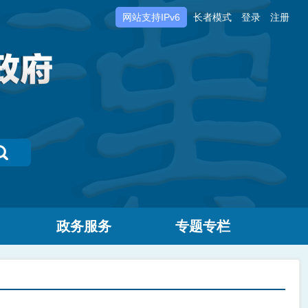
网站支持IPv6
长者模式
登录
注册
政务服务
专题专栏