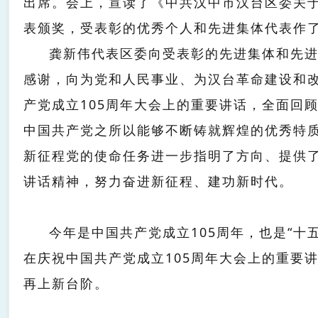
出席。会上，宣读了《中共汉中市汉台区委关
表颁奖，受表彰的优秀个人和先进集体代表作
龚新伟代表区委
向受表彰的先进集体和先
感谢
，
向为党和人民事业、为
汉台
革命建设
和
产党成立
105
周年大会上的重要讲话，
全面回
中国共产党之所以能够不断铸就辉煌的优秀特质
新征程党的使命任务进一步指明了方向、提供了
讲话精神，努力奋进新征程、建功新时代。
今年是中国共产党成立
105
周年，
也
是
“
十
在庆祝中国共产党成立
105
周年大会上的重要
再上新台阶
。