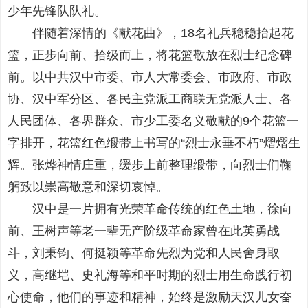
少年先锋队队礼。
伴随着深情的《献花曲》，18名礼兵稳稳抬起花
篮，正步向前、拾级而上，将花篮敬放在烈士纪念碑
前。以中共汉中市委、市人大常委会、市政府、市政
协、汉中军分区、各民主党派工商联无党派人士、各
人民团体、各界群众、市少工委名义敬献的9个花篮一
字排开，花篮红色缎带上书写的“烈士永垂不朽”熠熠生
辉。张烨神情庄重，缓步上前整理缎带，向烈士们鞠
躬致以崇高敬意和深切哀悼。
汉中是一片拥有光荣革命传统的红色土地，徐向
前、王树声等老一辈无产阶级革命家曾在此英勇战
斗，刘秉钧、何挺颖等革命先烈为党和人民舍身取
义，高继垲、史礼海等和平时期的烈士用生命践行初
心使命，他们的事迹和精神，始终是激励天汉儿女奋