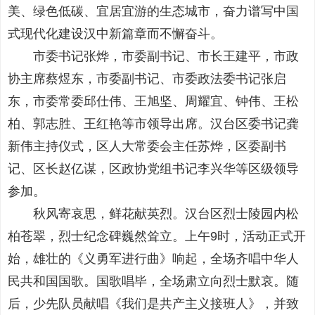
美、绿色低碳、宜居宜游的生态城市，奋力谱写中国
式现代化建设汉中新篇章而不懈奋斗。
市委书记张烨，市委副书记、市长王建平，市政
协主席蔡煜东，市委副书记、市委政法委书记张启
东，市委常委邱仕伟、王旭坚、周耀宜、钟伟、王松
柏、郭志胜、王红艳等市领导出席。汉台区委书记龚
新伟主持仪式，区人大常委会主任苏烨，区委副书
记、区长赵亿谋，区政协党组书记李兴华等区级领导
参加。
秋风寄哀思，鲜花献英烈。汉台区烈士陵园内松
柏苍翠，烈士纪念碑巍然耸立。上午9时，活动正式开
始，雄壮的《义勇军进行曲》响起，全场齐唱中华人
民共和国国歌。国歌唱毕，全场肃立向烈士默哀。随
后，少先队员献唱《我们是共产主义接班人》，并致