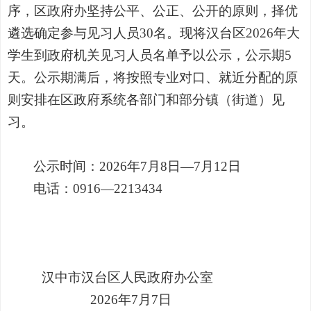
序，
区政府
办
坚持公平、公正、公开的原则
，
择优
遴选确定参与见习人员
30
名。现将
汉台区
202
6
年大
学生到政府机关见习人员名单予以公示，公示期
5
天。
公示期满后，将按照专业对口、就近分配的原
则安排在区政府系统各部门和部分镇（街道）见
习。
公示时间：
202
6
年
7
月
8
日
—
7
月
12
日
电
话：
0916
—
2
213434
汉中市汉台区人民政府办公室
2026年7月7日