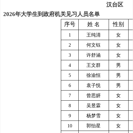
汉台区
202
6
年大学生到政府机关见习人员名单
序号
姓
性别
名
1
王纯清
女
2
何文钰
女
3
许舒涵
女
4
王文群
男
5
徐渝恒
男
6
袁子悦
男
7
曾思妍
女
8
吴昱霖
女
9
杨梦雪
女
10
郭怡星
女