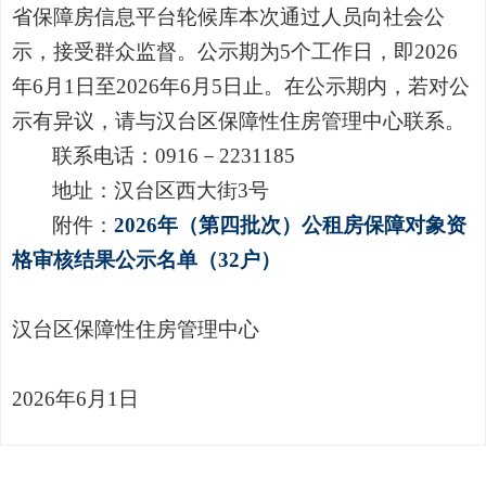
省保障房信息平台轮候库本次通过人员
向社会公
示，接受群众监督。公示期为
5
个工作日
，即
202
6
年
6
月
1
日至
202
6
年
6
月
5
日止。在公示期内，若对公
示有异议，请与汉台区保障性住房管理中心联系。
联系电话：
0916
－
2231185
地址：汉台区西大街
3
号
附
件
：
2026年（第四批次）公租房保障对象资
格审核结果公示名单（32户）
汉台区保障性住房管理中心
2026
年
6
月
1
日