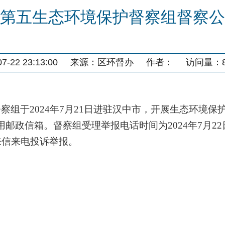
第五生态环境保护督察组督察公
-22 23:13:00
来源：
区环督办
作者：
访问量：
督察组于
202
4
年
7
月
21
日进驻
汉中
市
，开展生态环境保
专用邮政
信箱。督察组受理举报电话时间为
202
4
年
7
月
22
来信来电投诉举报。