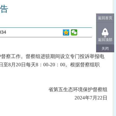
告
返回首页
834
返回顶部
关闭
护督察工作。督察组进驻期间设立专门投诉举报电
日至
8
月
20
日每天
8：00-20：00。根据督察组职
省第
五
生态环境保护督察组
202
4
年
7
月
22
日