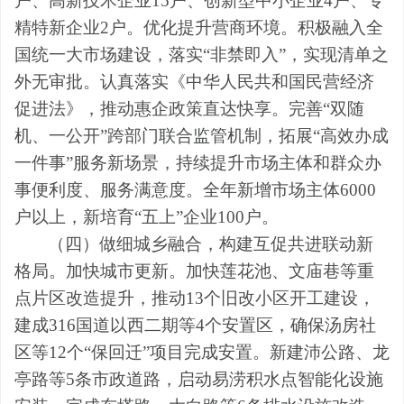
户、高新技术企业
15
户、创新型中小企业
4
户、专
精特新企业
2
户。优化提升营商环境。积极融入全
国统一大市场建设，落实
“
非禁即入
”
，实现清单之
外无审批。认真落实《中华人民共和国民营经济
促进法》，推动惠企政策直达快享。完善
“
双随
机、一公开
”
跨部门联合监管机制，拓展
“
高效办成
一件事
”
服务新场景，持续提升市场主体和群众办
事便利度、服务满意度。全年
新增市场主体
6000
户以上，新培育
“
五上
”
企业
100
户。
（四）做细城乡融合，构建互促共进联动新
格局。
加快城市更新。加快莲花池、文庙巷等重
点片区改造提升，推动
13
个旧改小区开工建设，
建成
316
国道以西二期等
4
个安置区，确保汤房社
区等
12
个
“
保回迁
”
项目完成安置。新建沛公路、龙
亭路等
5
条市政道路，启动易涝积水点智能化设施