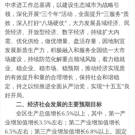
中求进工作总基调，以建设生态城市为战略引
领，深化开展
“
三个年
”
活动，全面提升
“
三服务
”
质
效，深入打好
“
八场硬仗
”
，大力发展县域经济、民
营经济、开放型经济、数字经济，持续扩大内
需、优化供给，做优增量、盘活存量，因地制宜
发展新质生产力，积极融入和服务全国统一大市
场建设，持续防范化解重点领域风险，着力稳就
业、稳企业、稳市场、稳预期，推动经济实现质
的有效提升和量的合理增长，保持社会和谐稳
定，持之以恒推进全面从严治党，实现
“
十五五
”
良
好开局。
二、经济社会发展的主要预期目标
全区生产总值增长
6.5
%
以上，
其中
，
第一产
业增加值增长
3.5
%
左右；
第二产业增加值增长
6.5
%
左右；
第三产业增加值增长
6.8
%
以上
。固定