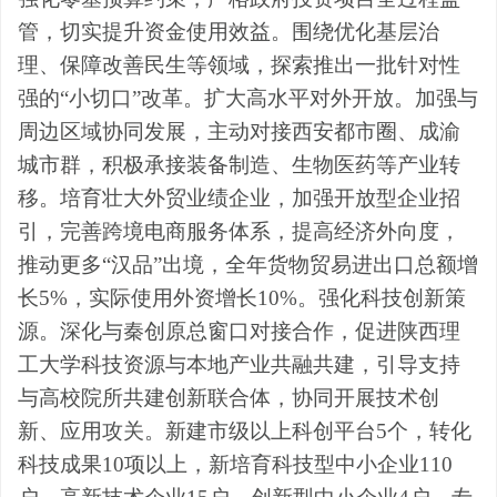
管，切实提升资金使用效益。围绕优化基层治
理、保障改善民生等领域，探索推出一批针对性
强的
“
小切口
”
改革。扩大高水平对外开放。加强与
周边区域协同发展，主动对接西安都市圈、成渝
城市群，积极承接装备制造、生物医药等产业转
移。培育壮大外贸业绩企业，
加强开放型企业招
引，
完善跨境电商服务体系，提高经济外向度，
推动更多
“
汉品
”
出境，全年货物贸易进出口总额增
长
5%
，实际使用外资增长
10%
。强化科技创新策
源。深化与秦创原总窗口对接合作，促进陕西理
工大学科技资源与本地产业共融共建，引导支持
与高校院所共建创新联合体，协同开展技术创
新、应用攻关。新建市级以上科创平台
5
个，转化
科技成果
10
项以上，新培育科技型中小企业
110