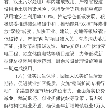
君、汉王污水处理厂年内建成投用。
严格管控建
设用地土壤污染风险，保持受污染耕地和重点建
设用地安全利用率
100%
。
推进绿色低碳发展。
积
极稳妥推进碳达峰碳中和，推动能耗
“
双控
”
向碳排
放
“
双控
”
转变，加快工业、建筑、交通等领域清洁
低碳转型。严把
“
两高
”
项目准入关，有序淘汰落后
产能、推动节能降碳改造。
加快光辉
110
千伏输变
电工程、独立储能电站等项目建设，力争低碳新
型建材循环利用示范园、厨余垃圾处理设施项目
一期建成投用。
（六）做实民生保障，回应人民美好生活新
期待。
促进就业扩容提质。实施
“
稳岗扩岗专项行
动
”
，多渠道挖掘市场化岗位潜力。全面落实税费
减免、稳岗返还、创业担保贷款等政策，着力破
解结构性就业矛盾。
确保全年新增城镇就业
1
万人