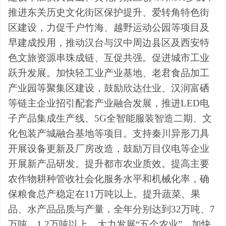
推进东关历史文化街区保护提升、爱转角特色街
区建设，力促千户竹海、越野运动公园等项目及
早建成投用，推动汉台与汉中周边县区及西安特
色文旅资源串珠成链、互促共强。促进城市工业
跃升发展。加快轻工业产业基地、老君食品加工
产业园等聚集区建设，鼓励欣达仕业、汉润富硒
等链主企业招引配套产业融合发展，推进
LED
电
子产品集成生产线、
5G
全智能服装智造二期、
文
化包装产城融合基地
等项目。支持秦川异形刀具
开展设备更新及厂房改造，鼓励万目仪电等企业
开展新产品研发。提升都市农业质效。提高主要
农作物耕种管收社会化服务水平和机械化率，确
保粮食总产稳定在
11
万吨以上。提升蔬菜、果
品、水产品品质与产量，全年分别达到
32
万吨、
7
万吨、
1.2
万吨以上。大力发展
“
五个农业
”
，加快