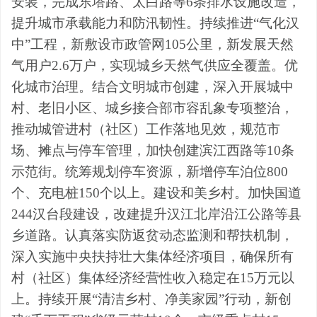
安装，完成东塔路、太白路等
6
条排水设施改造，
提升城市承载能力和防汛韧性。持续推进
“
气化汉
中
”
工程，新敷设市政管网
105
公里，新发展天然
气用户
2.6
万户，实现城乡天然气供应全覆盖。优
化城市治理。结合文明城市创建，深入开展城中
村、老旧小区、城乡接合部市容乱象专项整治，
推动城管进村（社区）工作落地见效，规范市
场、摊点与停车管理，
加快创建滨江西路等
10
条
示范街
。统筹规划停车资源，新增停车泊位
800
个、充电桩
150
个以上。建设和美乡村。加快国道
244
汉台段建设，改建提升汉江北岸沿江公路等县
乡道路。认真落实防返贫动态监测和帮扶机制，
深入实施中央扶持壮大集体经济项目，确保所有
村（社区）集体经济经营性收入稳定在
15
万元以
上。持续开展
“
清洁乡村、净美家园
”
行动，新创