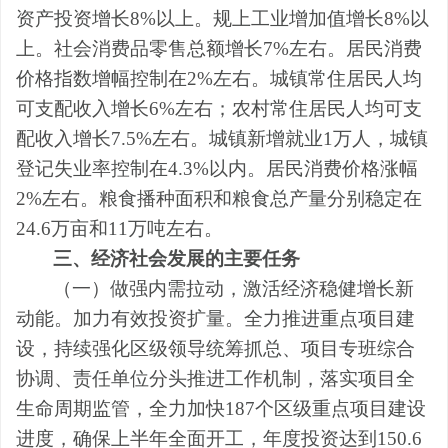
资产投资
增长
8%
以上
。
规上工业增加值增长
8%
以
上。
社会消费品零售总额增长
7
%
左右
。居民消费
价格指数增幅控制在
2
%
左右。城镇常住居民人均
可支配收入增长
6
%
左右；
农村常住居民人均可支
配收入增长
7.5
%
左右
。
城镇新增就业
1
万人，城镇
登记失业率控制在
4.3
%
以内。
居民消费价格涨幅
2%
左右。粮食播种面积和粮食总产量分别稳定在
24.6
万亩和
11
万吨左右。
三、经济社会发展的主要任务
（一）
做强内需拉动，激活经济稳健增长新
动能。
加力
有效投资
扩量
。全力推进重点项目建
设，
持续强化区级领导统筹抓总、项目专班综合
协调、责任单位分头推进工作机制，落实项目全
生命周期监管，全力加快
187
个区级重点项目建设
进度，确保上半年全面开工，年度投资达到
150.6