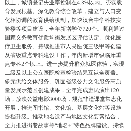
以上，城镇登记失业率控制在
4.3%
以内。夯实教
育发展根基。深化教育综合改革，建立与人口变
化相协调的教育供给机制，加快汉台中学科技实
验楼等项目建设，全年新增学位
720
个。顺利通过
国家义务教育优质均衡发展区评估认定。优化医
疗卫生服务。持续推进市人民医院三级甲等创建
及省级重点专科建设工作，年内新增市级临床重
点专科
2
个以上。进一步提升群众就医体验，实现
二级及以上公立医院检查检验结果互认全覆盖。
多元供给文体服务。巩固省级公共文化服务高质
量发展示范区创建成果，全年完成惠民演出
120
场，放映公益电影
3000
场，规范非遗课堂常态化
开展，推进图书馆、文化馆、基层文化站等设施
提档升级。推动地名遗产与地区文化要素结合，
全力推进街巷故事等
“
地名
+
”
特色品牌建设。持续