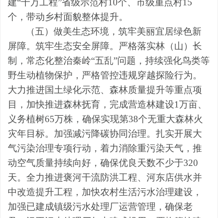
建
“
千万工程
”
省级示范村
10
个、市级重点村
15
个，带动乡村面貌整体提升。
（五）做美生态环境，筑牢美丽宜居绿色新
屏障。
筑牢生态安全屏障。
严格落实林（山）长
制，常态化整治
秦岭
“
五乱
”
问题
，
持续强化鸟类等
野生动植物保护，严格管控违规穿越探险行为。
大力推进国土绿化示范、森林质量提升等重点项
目，加快推进森林抚育，完成营造林建设
1
万亩、
义务植树
65
万株，确保实现第
38
个无重大森林火
灾年目标。加强减污降碳协同治理。扎实开展大
气污染治理专项行动，
着力消除重污染天气，推
动空气质量持续向好
，确保优良天数不少于
320
天
。
全力推进褒河干流防洪工程、河东店供水并
中改造提升工程，加快农村生活污水治理建设，
加强已建成镇级污水处理厂运营管理，确保老