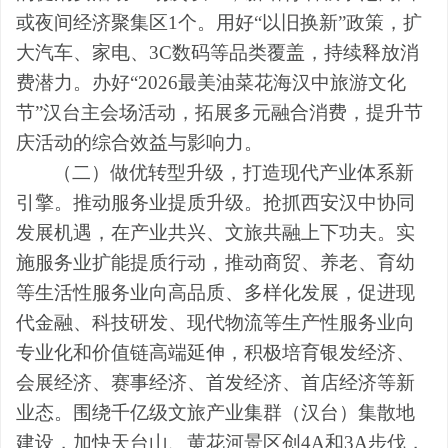
或夜间经济聚集区
1
个。用好
“
以旧换新
”
政策，扩
大汽车、家电、
3C
数码等品类覆盖，持续释放消
费潜力。办好
“
2026
最美油菜花海汉中旅游文化
节
”
汉台主会场活动，拓展多元融合消费，提升节
庆活动的综合效益与影响力。
（二）做优转型升级，打造现代产业体系新
引擎。
推动服务业提质升级。抢抓西安汉中协同
发展机遇，在产业共兴、文旅共融上下功夫。实
施服务业扩能提质行动，推动商贸、养老、育幼
等生活性服务业向高品质、多样化发展，促进现
代金融、科技研发、现代物流等生产性服务业向
专业化和价值链高端延伸，积极培育银发经济、
会展经济、赛事经济、首发经济、首店经济等新
业态。围绕千亿级文旅产业集群（汉台）集散地
建设，加快天台山、黄花河景区创
4A
和
3A
步伐，