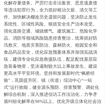
化解存量债务。严厉打击非法集资、恶意逃废债
等违法犯罪行为，全力抓好根治欠薪、清欠等工
作。加快解决棚改历史遗留问题，
坚决防止发生
系统性、区域性风险。
狠抓安全生产治本攻坚
。
强化道路交通、城镇燃气、建筑施工、危险化学
品、消防等领域风险隐患排查整治，统筹抓好防
汛救灾、地质灾害防治、森林防火、校园安全和
食品药品安全，优化应急预案体系并加强实战演
练，建强专业化应急救援队伍，配足配优基层应
急装备物资，坚决遏制较大以上事故发生。建设
更高水平平安环境。坚持和发展新时代
“
枫桥经
验
”
，巩固提升区、镇（街道）综治中心
“
一站
式
”
运行效能，健全源头预防、排查预警、调处化
解综合机制，深入推进信访工作法治化，力争矛
盾纠纷化解率在
98%
以上。优化升级立体化社会治