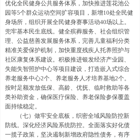
优化全民健身公共服务体系，加快推进莲花池公
园等
5
个群众运动空间扩容项目，新增
10
处全民健
身场所，组织开展全民健身赛事活动
40
场以上。
兜牢基本民生底线。健全殡葬服务、社会组织管
理、公益慈善发展服务体系，完善儿童福利分类
精准关爱保护机制，加快重度残疾人托养照护与
社区康复体系建设。积极推进银发经济产业园、
失能失智照护中心等项目建设，打造嵌入式综合
养老服务中心
2
个、养老服务人才培养基地
2
个。
按时足额发放低保、高龄、优抚、临时救助等各
类补助资金，确保医疗保险、养老保险参保覆盖
面持续稳定。
（七）做牢安全底板，织密全域风险防控新
防线。
深化经济风险系统防控
。
全面落实好化债
一揽子政策，坚决遏制新增政府隐性债务，有序