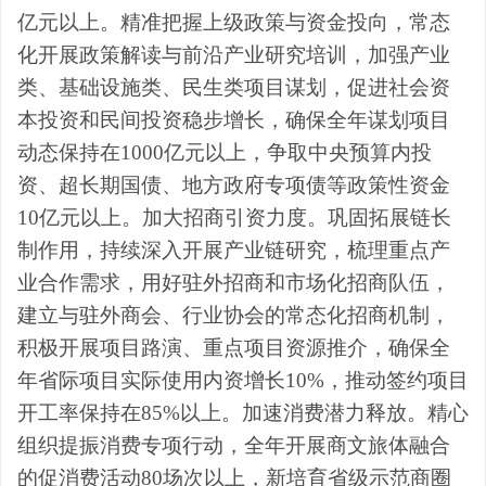
亿元以上。精准把握上级政策与资金投向，常态
化开展政策解读与前沿产业研究培训，加强产业
类、基础设施类、民生类项目谋划，促进社会资
本投资和民间投资稳步增长，确保全年谋划项目
动态保持在
1000
亿元以上
，争取中央预算内投
资、
超长期
国债、地方
政府
专项债等
政策性
资金
10
亿元以上
。加大招商引资力度。巩固拓展链长
制作用，持续深入开展产业链研究，梳理重点产
业合作需求，
用好驻外招商和市场化招商队伍，
建立与驻外商会、行业协会的常态化招商机制，
积极开展项目路演、重点项目资源推介，确保全
年省际项目实际使用内资增长
10%
，推动签约项目
开工率保持在
85%
以上。加速
消费
潜力释放
。
精心
组织提振消费专项行动
，
全年开展商文旅体融合
的促消费活动
80
场次以上，新培育省级示范商圈