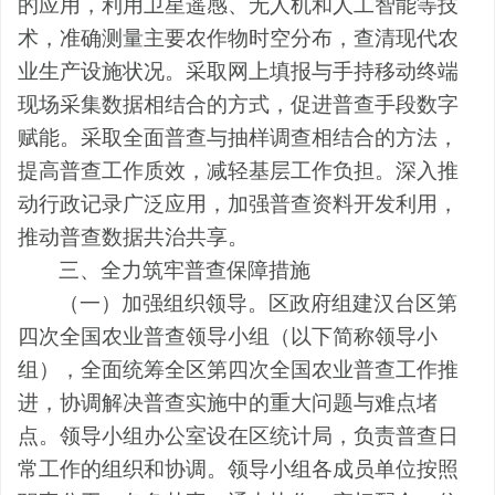
的应用，利用卫星遥感、无人机和人工智能等技
术，准确测量主要农作物时空分布，查清现代农
业生产设施状况。
采取
网上填报与手持移动终端
现场采集数据相结合的方式，
促进普查手段数字
赋能
。采取全面普查与抽样调查相结合的方法，
提高普查工作质效，减轻基层工作负担。深入推
动行政记录广泛应用，加强普查资料开发利用，
推动普查数据共治共享。
三、
全力筑牢普查保障措施
（一）加强组织领导。
区政府组建汉台区第
四次全国农业普查领导小组（以下简称领导小
组），全面统筹全区第四次全国
农业普查工作
推
进
，协调解决普查
实施
中的重大问题
与难点堵
点
。领导小组办公室设在
区
统计局，负责普查日
常工作的组织和协调。领导小组
各
成员单位按照