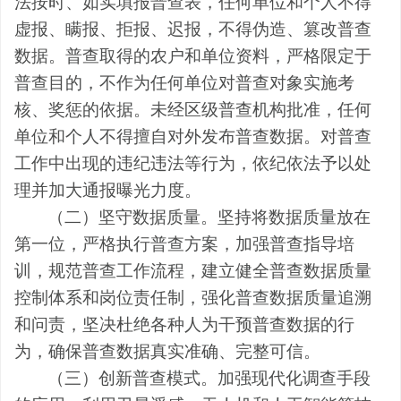
法按时、如实填报普查表，任何单位和个人不得
虚报、瞒报、拒报、迟报，不得伪造、篡改普查
数据。普查取得的农户和单位资料，严格限定于
普查目的，不作为任何单位对普查对象实施考
核、奖惩的依据。未经
区
级普查机构批准
，
任何
单位和个人不得
擅自对外
发布普查数据。对普查
工作中
出现
的违纪违法等行为，依纪依法予以处
理并加大通报曝光力度。
（二）坚守数据质量。
坚持将数据质量放在
第一位，严格执行普查方案，加强普查指导培
训，规范普查工作流程
，
建立健全
普查数据
质量
控制体系和岗位责任制，
强化
普查数据质量追溯
和问责，坚决杜绝
各种
人为干预普查数据的行
为
，
确保普查数据真实准确、完整可信。
（三）创新普查模式。
加强现代化调查手段