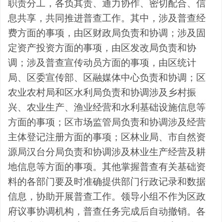
职责分工，各负其责、通力协作、密切配合、信
息共享
，
共同推进普查工作
。其中，涉及普查经
费方面的事项，由
区
财政局负责和协调；涉及固
定资产投资方面的事项，由区发改局负责和协
调；涉及普查宣传动员方面的事项，由
区
统计
局、
区委宣传部、
区融媒体
中心负责和协调
；
区
农业农村
局
和
区
水利局负责和协调涉及乡村振
兴、农业生产
、
渔业经营和水利基础设施信息等
方面的事项
；
区市场监管局负责和协调涉及经营
主体登记注册方面的事项
；
区林业局、市
自然资
源局
汉台分局
负责和协调涉及林业生产经营及耕
地信息等方面的事项。
其他
掌握普查有关基础资
料的各部门要及时准确提供部门行政记录和数据
信息，协助开展普查工作。领导小组不作为
区
政
府议事协调机构，普查任务完成后自动撤销。
各