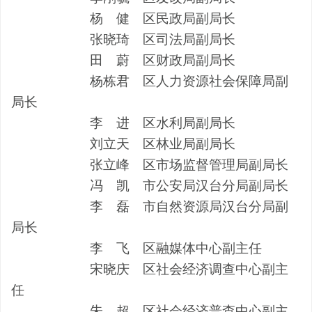
杨
健
区民政局副局长
张晓琦
区司法局副局长
田
蔚
区财政局副局长
杨栋君
区人力资源社会保障局副
局长
李
进
区水利局副局长
刘立天
区林业局副局长
张立峰
区市场监督管理局副局长
冯
凯
市公安局汉台分局副局长
李
磊
市自然资源局汉台分局副
局长
李
飞
区融媒体中心副主任
宋晓庆
区社会经济调查中心副主
任
朱
超
区社会经济普查中心副主