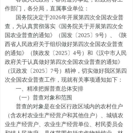
作部门，各分局，
直属事业单位：
国务院决定于
20
2
6
年开展第
四
次全国农业普
查，为认真贯彻落实《国务院关于开展第四次全
国农业普查的通知》
（
国发〔
2025
〕
9
号
）
、《陕
西省人民政府关于组织做好第四次全国农业普查
的通知》
（
陕政发〔
2025
〕
4
号
）
和《
汉中
市
人民
政府关于认真做好第四次全国农业普查的通知》
（汉政发〔
2025
〕
7
号）
精神
，切实做好我区第
四
次全国农业普查工作，现
就
有关事项通知如下：
一、
精准把握普查总体安排
（一）
普查对象和范围
普查的对象是在全
区
行政区域内的
农村住户
（含
农村农业生产经营户和其他住户
）、
城镇农
业生产经营户
、
农业生产经营单位
、村民委员会