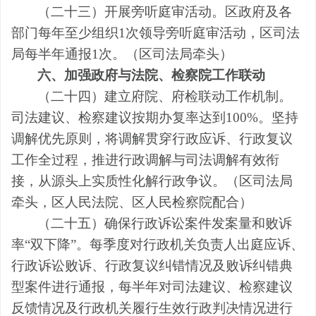
（二十三）开展旁听庭审活动。
区
政府及
各
部门每年至少组织
1
次
领导
旁听庭审活动，
区司法
局
每半年通报
1
次。
（
区
司法局牵头
）
六、加强政府与法院、检察院工作联动
（二十四）建立府院、府检联动工作机制。
司法建议、检察建议按期办复率达到
100%
。坚持
调解优先原则，将调解贯穿行政应诉、行政复议
工作全过程，推进行政调解与司法调解有效衔
接，从源头上实质性化解行政争议。
（
区
司法局
牵头，
区
人民法院、
区
人民检察院配合
）
（二十五）确保行政诉讼案件发案量和败诉
率
“双下降”。
每季度对行政机关负责人出庭应诉、
行政诉讼败诉、行政复议纠错情况及败诉纠错典
型案件进行通报，每半年对司法建议、检察建议
反馈情况及行政机关履行生效行政判决情况进行