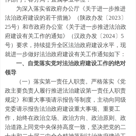
为深入落实
省政府办公厅
《关于进一步推进
法治政府建设的若干措施》
（
陕政办发〔
2023
〕
25
号
）
和市政府办公室
《关于进一步推进法治政
府建设
有关工作的通知
》
（
汉政办发〔
2024
〕
5
号
）
要
求，
持续
提升全
区法治政府建设水平，
现
就进一步做好法治政府建设有关工作通知如下：
一、
自觉落实党对法治政府建设工作的绝对
领导
（一）落实第一责任人职责。
严格落实《党
政主要负责人履行推进法治建设第一责任人职责
规定》和重大事项请示报告等制度，主动向同级
党委请示报告法治政府建设重大事项、重要工
作，始终在政治立场、政治方向、政治原则、政
治道路上同党中央保持高度一致，坚决把党的二