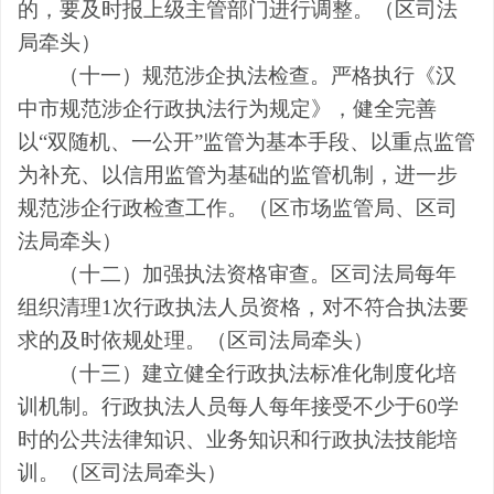
的，要及时报上级主管部门进行调整。
（
区
司法
局牵头
）
（十一）规范涉企执法检查。
严格执行
《汉
中市规范涉企行政执法行为规定》，健全完善
以
“
双
随机、一公开
”监管为基本手段、以重点监管
为补充、以信用监管为基础的监管机制，
进一步
规范涉企行政检查工作。（区
市场监管局、
区
司
法局牵头
）
（十二）加强执法资格审查。
区司法局每年
组织清理
1
次行政执法人员资格，
对不符合执法要
求的
及时依规处理
。
（
区
司法局牵头
）
（十三）建立健全行政执法标准化制度化培
训机制。
行政执法人员每人每年接受不少于
60
学
时的公共法律知识、业务知识和行政执法技能培
训。
（
区
司法局牵头
）