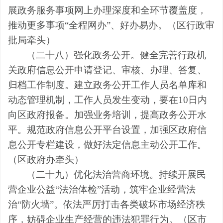
展政务服务事项网上办理深度和全环节覆盖度，
推动更多事项
“全程网办”、好办易办。
（区
行政审
批局牵头
）
（二十八）强化政务公开。
健全
完善
行政机
关政府信息公开申请登记、审核、办理、答复、
归档工作制度
。
建立政务公开工作人员名单库和
动态管理机制，工作人员发生变动，要在
10
日内
向
区
政府报备。加强
业务
培训，提高政务公开水
平。规范政府信息公开平台设置，加强
区
政府信
息公开专栏建设，做好法定信息主动公开工作。
（区
政府办牵头
）
（二十九）优化法治营商环境。
持续开展民
营企业公益
“法治体检”活动，筑牢企业经营法
治“防火墙”。依法严厉打击各类破坏市场经济秩
序，妨碍企业生产经营的违法犯罪行为。
（
区市