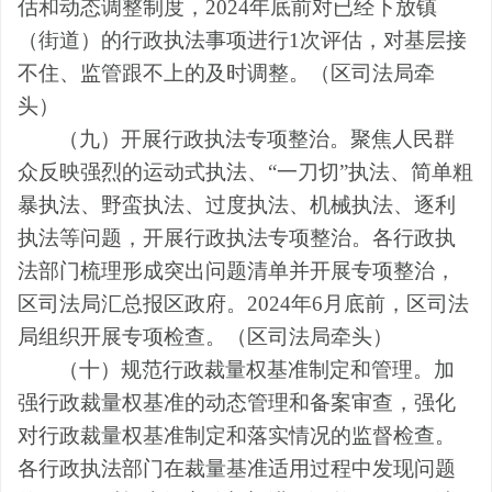
估和动态调整制度，
2024
年底前对已经下放镇
（
街道
）
的行政执法事项进行
1
次评估，对基层接
不住、监管跟不上的及时调整。
（
区
司法局牵
头
）
（九）开展行政执法专项整治。
聚焦人民群
众反映强烈的运动式执法、
“一刀切”执法、简单粗
暴执法、野蛮执法、过度执法、机械执法、逐利
执法等问题，开展行政执法专项整治。各行政执
法部门梳理形成突出问题清单
并开展专项整治
，
区司法局汇总报区政府。
2024
年
6
月底前，区司法
局组织开展专项检查。
（
区
司法局牵头
）
（十）规范行政裁量权基准制定和管理。
加
强行政裁量权基准的动态管理和备案审查，强化
对行政裁量权基准制定和落实情况的监督检查。
各行政执法部门在裁量基准适用过程中发现问题