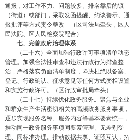
通报，对工作不力、问题较多、排名靠后的
镇
（街道）
或部门，采取发函提醒、约谈警示、通
报批评等方式责令整改
。（区
司法局牵头，
区
人
民法院、
区
人民检察院配合
）
七、完善政府治理体系
（二十六）全面加强行政许可事项清单动态
管理。
加强合法性审查和违法行政行为排查整
治，严格落实负面清单制度，坚决杜绝以备案、
登记、行政确认、征求意见等任何方式变相设置
和实施行政许可。
（区
行政审批局牵头
）
（二十七）持续优化政务服务。
聚焦与企业
和群众生产生活密切相关的高频政务服务事项，
逐步实现服务名称、服务内容等基本要素统一，
推动
同一政务服务事项同要素管理、无差别受
理、同标准办理。推动数据共享、证照互认，拓