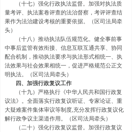
（十七）强化行政执法监督。
加强
对执法质
量
考评
、
执法案卷评查
的
法治督察，考评评查结
果作为法治建设考核
的
重要依据。
（
区
司法局牵
头
）
（十八）推动执法队伍规范化。
健全事前事
中事后监管有效衔接、信息互联互通共享、协同
配合机制，推动执法要求与执法形式相统一、执
法效果与社会效果相统一，促进严格规范公正文
明执法。
（
区
司法局牵头
）
四、加强行政复议工作
（十九）严格执行《中华人民共和国行政复
议法》。
全面落实行政复议听证、专家论证、重
大疑难案件集体审议等制度
,
充分发挥行政复议化
解行政争议主渠道作用。
（
区
司法局牵头
）
（二十）强化行政复议监督。
加强行政复议