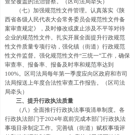
查全覆盖的法治督察
。
（
区
司法局牵头
）
（七）加强规范性文件管理。
认真落实《陕
西省各级人民代表大会常务委员会规范性文件备
案审查规定》，及时修改或废止涉及不平等对待
企业的规范性文件。扎实开展全面提升行政规范
性文件质量专项行动，强化镇（街道）行政规范
性文件监督。强化
规范性文件
“三统一”
工作
，
确保
审查率、报备率、报备及时率和规范率达到
100%
。
区司法局
每年第一季度应向
区
政府和
市司
法局
报送上年度合法性审查工作报告。
（
区
司法
局牵头
）
三、提升行政执法质量
（八）全面推行行政执法事项清单制度。
各
行政执法部门于
2024
年底前完成本部门行政执法
事项目录制定工作。
完善镇
（
街道
）
赋权事项评