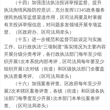
（十四）加强违法执法投诉举报监督。
提升
执法舆情风险防控意识，充分发挥
12345
政务服务
便民热线等监督渠道作用，
区司法局要及时掌握
有关投诉举报信息，
对问题多发领域开展专项监
督。
（区
政府办、
区
司法局牵头
）
（十五）进一步规范和监督罚款设定与实施
工作。
以行政执法
“三项制度”落实情况为主要内容
开展分级分类考评
，
各行政执法部门每年至少组
织开展
1
次本系统内部考评，
区司法局
每年
要
至少
组织开展
1
次对镇
（
街道
）
和
区
级执法部门全覆盖
执法质量考评。
（
区
司法局牵头
）
（十六）加强案卷评查。
区政府
每年至少开
展
2
次本
辖
区案卷评查，各镇
（
街道
）
和
区级各
执
法部门每季度至少开展
1
次本部门本单位案卷评
查。
（
区
司法局牵头
）