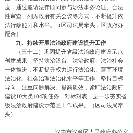
度，通过邀请法律顾问参与涉法事务论证、合法
性审查、列席政府有关会议等方式，不断提升依
法行政能力和水平。
（区
司法局牵头，
区
政府办
配合）
九、
持续开展法治政府建设提升工作
（三十二）巩固提升省级法治政府建设示范
创建成果。
坚持法治
汉台
、法治政府、法治社会
一体推进，不断提升权力运行法治化、营商环境
法治化、社会治理法治化水平等工作，坚持目标
导向，注重问题解决、提高质效，紧盯
法治政府
建设
10
大类
104
项任务，对标对表，
进一步夯实
省
级法治政府建设
示范区工作
成果。
（
区
司法局牵
头
）
汉中市汉台区人民政府办公室