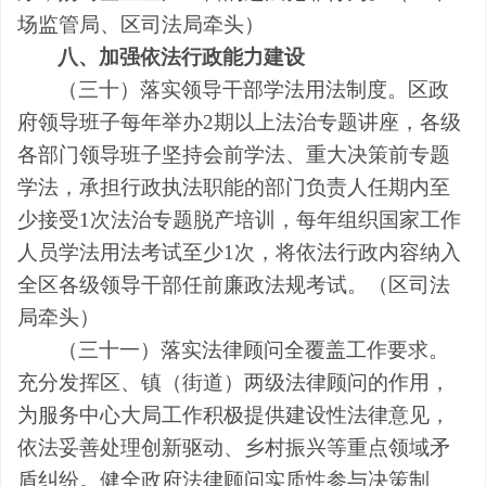
场监管局、区司法局牵头
）
八、加强依法行政能力建设
（三十）落实领导干部学法用法制度。
区
政
府领导班子每年举办
2
期以上法治专题讲座
，各级
各部门领导班子坚持会前学法、重大决策前专题
学法，承担行政执法职能的部门负责人任期内至
少接受
1
次法治专题脱产培训，每年组织国家工作
人员学法用法考试至少
1
次，将依法行政内容纳入
全
区
各级领导干部任前廉政法规考试。
（
区
司法
局牵头
）
（三十一）落实法律顾问全覆盖工作要求。
充分发挥
区、
镇
（
街道
）
两
级法律顾问的作用，
为服务中心大局工作积极提供建设性法律意见，
依法妥善处理创新驱动、乡村振兴等重点领域矛
盾纠纷。健全政府法律顾问实质性参与决策制