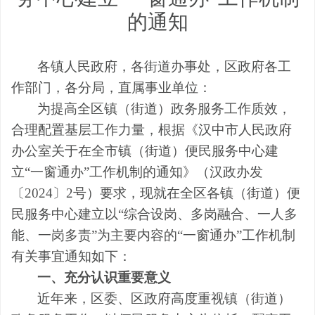
的通知
各镇
人民政府，各
街道
办事处
，区政府
各
工
作部门
，各分局，直属事业单位
：
为提高全区镇（街道）政务服务工作质效，
合理配置基层工作力量，根据《汉中市人民政府
办公室关于在全市镇（街道）便民服务中心建
立
“
一窗通办
”
工作机制的通知》（汉政办发
〔
2024
〕
2
号）要求，现就在全区
各
镇（街道）便
民服务中心建立以
“
综合设岗、多岗融合、一人多
能、一岗多责
”
为主要内容的
“
一窗通办
”
工作机制
有关事宜通知如下：
一、充分认识重要意义
近年来，区委、区政府高度重视镇（街道）