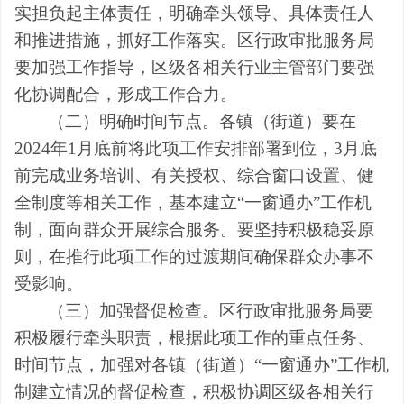
实担负起主体责任，明确牵头领导、具体责任人
和推进措施，抓好工作落实。区行政审批服务局
要加强工作指导，区级
各
相关行业主管部门要强
化协调配合，形成工作合力。
（二）明确时间节点。
各镇（街道）
要
在
2024
年
1
月底前将此项工作安排部署到位，
3
月底
前完成业务培训、有关授权、综合窗口设置、健
全制度等相关工作，基本建立
“
一窗通办
”
工作机
制，面向群众开展综合服务。
要
坚持积极稳妥原
则，在推行此项工作的过渡期间确保群众办事不
受影响。
（三）加强督促检查。
区行政审批服务局
要
积极履行牵头职责，根据此项工作的重点任务、
时间节点，加强对
各
镇（街道）
“
一窗通办
”
工作机
制建立情况的督促检查，积极协调区级
各
相关行