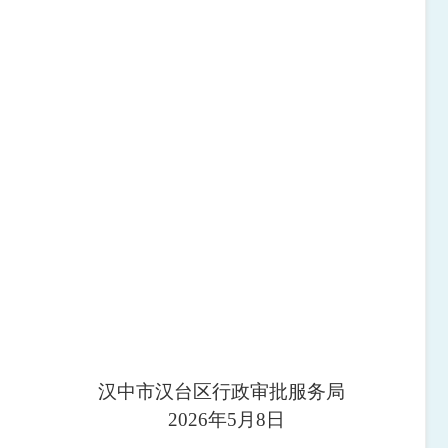
审批服务局
0
2
6
年
5
月
8
日