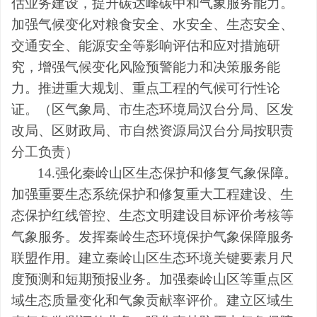
估业务建设，
提升
碳达峰碳中和气象服务能力
。
加强气候变化对粮食安全、水安全、生态安全、
交通安全、能源安全等影响评估和应对措施研
究，增强气候变化风险预警能力和决策服务能
力。推进重大规划、重点工程的气候可行性论
证。
（
区
气象局
、市
生态环境
局
汉台分
局、
区
发
改
局
、
区财政局、市
自然资源
局
汉台分
局
按职责
分工
负责
）
14.
强化
秦岭山区
生态保护和修复气象保障。
加强重要生态系统保护和修复重大工程建设、生
态保护红线管控、生态文明建设目标评价考核等
气象服务。发挥
秦岭
生态环境保护气象保障服务
联盟作用。建立秦
岭山区
生态环境关键要素月尺
度预测和短期预报业务。加强秦
岭
山区等重点区
域生态质量变化和气象贡献率评价。建立区域生