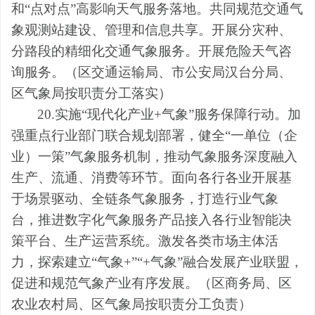
和“点对点”高影响天气服务落地。共同规范交通气
象观测站建设、管理和信息共享。开展分灾种、
分路段的精细化交通气象服务。
开展
危险天气咨
询服务。（
区
交通运输局、
市公安局汉台分局、
区
气象局
按职责分工落实
）
20.实施“现代化产业+气象”服务保障行动
。加
强重点行业部门联合规划部署，健全
“
一单位（企
业）一策
”
气象服务机制，推动气象服务深度融入
生产、流通、消费等环节。面向各行各业开展基
于场景驱动、全链条气象服务，打造行业气象
台，推进数字化气象服务产品接入各行业智能决
策平台、生产运营系统。激发各类市场主体活
力，探索建立
“
气象
+
”“
+气象
”
融合发展产业联盟，
促进和规范气象产业有序发展。
（
区
商务局、
区
农业农村局、
区
气象局按
职责分工
负责
）