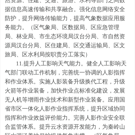
然资源、住建、交通、旅游、水利等部门之间数
据信息高速传输和共享融合。强化信息网络安全
防护，提升网络传输能力，提高气象数据应用服
务能力。
（
区
气象局
、区数据局、区
应急
管理
局
、林业局、市生态环境局汉台分局、市
自然资
源局
汉台分局
、
区住建局、区
交通运输局、
区
文
旅局、
区
水利局按职责分工
落实
）
11.
提升人工影响天气能力。健全人工影响天
气部门联动工作机制，完善统一协调的人影指挥
和作业体系。实施人影装备升级换代工程，升级
火箭等作业装备，
加快作业点标准化建设，
发展
无人机等增雨作业技术和新型作业装备。应用国
省市
区
一体化人影作业指挥系统，提升区域协同
指挥和作业效益评价能力。完善人影作业安全联
合监管体系。提升云水资源开发能力，为秦
岭
山