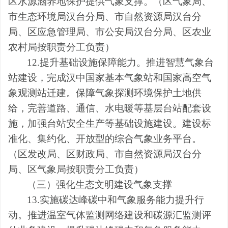
区水源涵养地保护提供气象支撑。
（
区
气象局
、
市
生态环境
局
汉台分
局、
市
自然资源
局
汉台分
局、
区
应急
管理
局、
市
公安
局汉台分
局
、区农业
农村局按职责分工
负责
）
12.
提升基础设施保障能力。
推进智慧气象台
站建设，完成汉中国家基本气象站和国家高空气
象观测站迁建。保障气象
探测环境保护土地供
给
，
完善
道路
、通信、水电暖等基层台站配套设
施
，
加强台站安全生产等基础设施建设。建设标
准化、集约化、开放型的综合气象业务平
台
。
（
区发改局
、
区财政局、
市自然资源
局汉台分
局、
区
气象局
按职责分工
负责
）
（
三
）
强化生态文明建设气象支撑
13.
实施碳达峰碳中和气象服务能力提升行
动。推进温室气体监测网络建设和碳源汇监测评