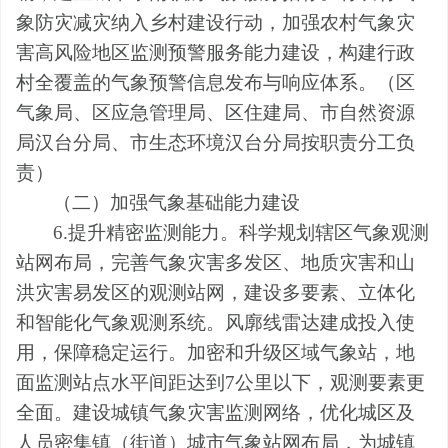
象防灾减灾纳入乡村建设行动，加强农村气象灾
害高风险地区监测预警服务能力建设，构建行政
村全覆盖的气象预警信息发布与响应体系。（
区
气象局、
区应急管理局
、
区
住建局、
市
自然资源
局汉台分
局、
市
生态环境
汉台分
局
按职责分工负
责
）
（
二
）加强气象基础能力建设
6.
提升精密监测能力。科学规划
辖
区气象观测
站网布局，完善气象灾害多发区、
地质
灾害和山
洪灾害易发区的观测站网，建设多要素、立体化
和
智能化
气象观测系统。风廓线
雷达建成投入使
用，保障稳定运行。
加密和
升级区域气象站，地
面监测站点水平间距达到
7
公里以下，观测要素更
全面
。
建设城
镇
气象灾害监测网络，优化
城区及
人员密集镇（街
道
）
城市气象站网布局，为城
镇