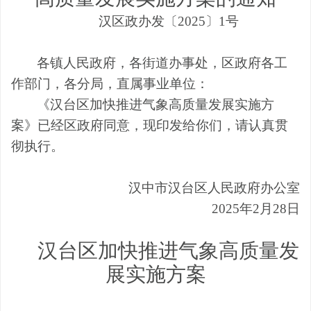
汉区政办
发
〔
20
25
〕
1
号
各镇人民政府
，各
街道办事处，区政府各工
作部门
，各分局，
直属事业单位：
《
汉台区加快推进气象高质量发展实施方
案
》
已经
区
政府同意，现印发给你们，请认真贯
彻执行。
汉中市汉台区人民政府办公室
202
5
年
2
月
28
日
汉台区加快
推进气象高质量发
展实施方案