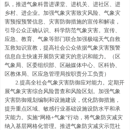
队，推进气象科普进课堂、进机关、进社区、进
乡村、进企业。加强气象灾害致灾风险、气象灾
害预报预警信息、灾害防御措施的宣传和解读，
引导公众正确认识、科学防范气象灾害。宣传、
应急、教育、气象等部门联合加强极端天气自救
互救知识宣教，提高社会公众依据气象灾害预警
信息自主快速开展防灾避灾的意识和能力。
（
区
气象局
、区委组织部、区融媒体中心、区
科协、
区
教
体
局、
区
应急
管理
局
按职责分工负责）
2.提高全社会气象灾害防御应对能力。
定期开
展气象灾害综合风险普查和风险区划。加强气象
灾害防御规划编制和设施建设，优化防御措施，
提升重点区域、敏感行业基础设施设防水平和承
灾能力。实施
“网格+气象”行动，将气象防灾减灾
纳入基层网格化管理。
推进气象防灾减灾示范社