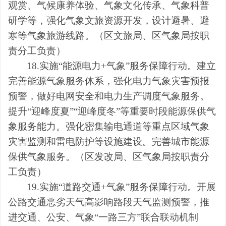
观赏、气候康养体验、气象文化传承、气象科普
研学等，强化气象文旅资源开发，设计避暑、避
寒等气象旅游线路。（
区
文旅局、
区
气象局
按职
责分工负责
）
18.实施
“
能源电力
+
气象
”
服务保障行动
。建立
完善能源气象服务体系
，
强化电力气象灾害预报
预警
，
做好电网安全和电力生产调度气象服务。
提升
“
迎峰度夏
”“
迎峰度冬
”
等重要时段能源保供气
象服务能力。强化密集输电通道等重点区域气象
灾害监测和雷电防护等设施建设。完善城市能源
保供气象服务。
（
区发改局
、
区
气象局
按职责分
工
负责
）
19.实施“道路交通+气象”服务保障行动。
开展
公路交通恶劣天气高影响路段天气监测预警，推
进交通、公安、气象
“一路三方”联合联动机制