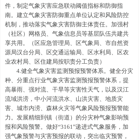
件，制定气象灾害应急联动阈值指标和防御指
南。建立气象灾害防御重点单位认定和风险防控
机制，推动落实气象灾害防御主体责任。加强村
（社区）网格员、气象信息员等基层队伍共建共
享共用。（
区应急管理局、区气象局、市自然资
源局汉台分局、区交通运输局、区水利局、区农
业农村局、区住建局按职责分工负责
）
4.健全
气象灾害监测预报预警
体系
。健全分灾
种、分重点行业气象灾害监测预报预警体系，提
高暴雨、强对流、干旱等
灾害性
天气，以及汉江
流域洪涝，中小河流洪水、山洪灾害、地质灾
害、城市内涝、森林火灾等气象风险预报预警能
力。发展精细到镇（街道）的分灾种气象影响预
报和风险预警。做好
“
3161
”
递进式气象服务，加
强气象预警与灾害预报的联动，突出临灾预警，