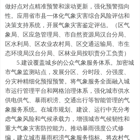
做好点对点精准
预警
和滚动更新，强化预警指向
性。
应用省市县一体化气象灾害综合风险评估和
决策支持系统，开展气象灾害鉴定评估。
（
区
气
象局、
区
应急
管理
局、
市
自然资源
局汉台分
局、
区
水利局、
区
农业农村局、
区
交通运输局、
市
生
态环境
局汉台分
局、
区
林业局
按职责分工
负责
）
5.建设覆盖城乡的公众气象服务体系。
加密城
市气象监测站点，发展分区、分时段、分强度、
分灾种精细化预报预警。将气象服务全面融入城
市运行管理平台和网格治理体系，强化城市供水
供电供气、
暴雨积涝
、交通出行等智能管理的气
象服务系统。在城市规划、建设、运行中充分考
虑气象风险和气候承载力，增强城市气候韧性和
重大气象灾害防控能力。
推动暴雨强度公式修
编，建立城市暴雨积涝气象服务指标。
将农村气