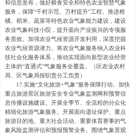
和信息发布，做好粮食安全和特色农业智慧气象
服务，保障
“
千村示范、万村提升
”
工程。推进柑
橘
、
稻米、蔬菜
等特色农业气象能力建设，建设
农业气象科技小院，提升面向产业振兴的专项服
务质效。加强农业气候资源开发利用，深度挖掘
农业气候资源潜力。将农业气象服务纳入农业科
技社会化服务体系，推动
实现
面向新型农业经营
主体
的
“
直通式
”
气象服务全覆盖。
（
区
农业农村
局、
区
气象局
按职责分工
负责
）
17.实施“文化旅游+气象”服务保障行动。
加快
重点旅游景区旅游安全专业气象监测网和预警信
息传播设施建设。开展全季节、全流程的分众化
精细化旅游气象服务。开展面向遗址保护、重点
旅游目的地、重大社会活动、重要体育赛事的气
象风险监测评估和预报预警业务。围绕气象景观