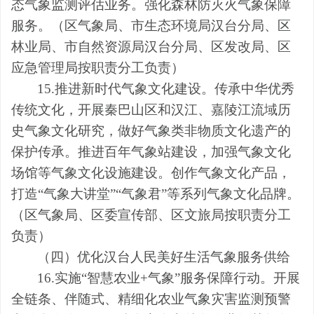
态气象监测评估业务。强化森林防灭火气象保障
服务。
（
区
气象局、市生态环境
局汉台分
局、
区
林业局、
市自然资源
局汉台分
局、
区发改局
、
区
应急
管理
局
按职责分工
负责
）
15.推进新时代气象文化建设。传承中华优秀
传统文化，开展秦巴山区和汉江、嘉陵江流域历
史气象文化研究，做好气象类非物质文化遗产的
保护传承。推进百年气象站建设，加强气象文化
场馆等气象文化设施建设。创作气象文化产品，
打造“气象大讲堂”“气象君”等系列气象文化品牌。
（区
气象局、
区委宣传部、区文旅局按职责分工
负责）
（四）优化汉台人民美好生活气象服务供给
16.实施
“
智慧农业
+气象
”
服务保障行动
。开展
全链条、伴随式、精细化农业气象灾害监测预警