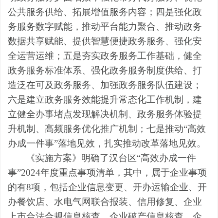
公共服务供给
、
拓展增值服务内容
；
四是
强化政
务服务数字赋能
，
推动平台能力聚合
、
推动政务
数据共享赋能
、
提供智慧便捷政务服务
、
强化安
全运营运维
；
五是
夯实政务服务工作基础
，
健全
政务服务标准体系
、
强化政务服务制度供给
、
打
造泛在可及政务服务
、
加强政务服务队伍建设
；
六是
建立政务服务效能提升常态化工作机制
，
建
立健全办事堵点发现解决机制
、
政务服务体验提
升机制
、
高频服务优化推广机制
；
七是
推动
“
高效
办成一件事
”
落地见效
，
扎实推动改革落地见效。
《
实施方案
》明确了汉台区
“
高效办成一件
事
”2024
年度重点事项清单
，
其中，属于
企业事项
的有
8
项，包括
企业信息变更、
开办运输企业、
开
办餐饮店、
水电气网联合报装、信用修复、企业
上市合法合规信息核查、
企业破产信息核查、
企