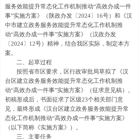
服务效能提升常态化工作机制推动
“
高效办成一件
事
”
实施方案》（陕政办发〔
2024
〕
16
号）和《汉
中市建立政务服务效能提升常态化工作机制推
动
“
高效办成一件事
”
实施方案》（汉政办发
〔
2024
〕
12
号）精神，结合我区实际，制定本方
案。
二、
起草过程
按照省市
区
要求，区
行政审批
局
草拟
了《
汉
台区
建立政务服务效能提升常态化工作机制推
动
“
高效办成一件事
”
实施方案
》（征求意见稿）。
初稿形成后，书面征求了区级
23
个相关部门意
见，最终形成《
汉台区
建立政务服务效能提升常
态化工作机制推动
“
高效办成一件事
”
实施方案
》
（以下简称《实施方案》）
。
三、
主要任务