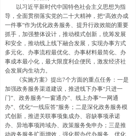
以习近平新时代中国特色社会主义思想为指
导，全面贯彻落实党的二十大精神，把
“高效办成
一件事”作为优化政务服务、提升行政效能的重要
抓手，加强整体设计，推动模式创新，统筹发展
和安全，推动线上线下融合发展，实现办事方式
多元化、办事流程最优化、办事材料最简化、办
事成本最小化，最大限度利企便民，激发经济社
会发展内生动力。
《实施方案
》提出
7
个方面的重点任务
：
一是
加强政务服务渠道建设
，
推进线下办事
“
只进一
门
”
、
政务服务
“
一窗通办
”
、
线上办事
“
一网通
办
”
、优化
“
一线应答
”
服务
；
二是深化政务服务模
式创新
，
推进关联事项集成办
、
容缺事项承诺
办
、
异地事项跨域办
、
政策服务免申办
；
三是推
动政务服务扩面增效
，
强化帮办代办服务
、
优化