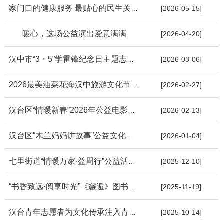
家门口的健康服务 最贴心的民生关怀 ——人民路社区新时代文明实...
[2026-05-15]
暖心，这场公益演出爱意满满
[2026-04-20]
汉中市“3・5”学雷锋纪念日主题志愿服务暨汉台区志愿服务集中展...
[2026-03-06]
2026最美油菜花海汉中旅游文化节志愿者招募
[2026-02-27]
汉台区“情暖新春”2026年公益电影放映活动方案
[2026-02-13]
汉台区“木兰妈妈讲故事”公益文化活动第二十五期
[2026-01-04]
七里街道“情暖万家·益周行”公益活动走进光辉A区
[2025-12-10]
“书香致远·阅享时光”《邂逅》图书分享会成功在汉中市新华书店...
[2025-11-19]
汉台青年志愿者为文化传承注入青春力量
[2025-10-14]