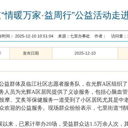
“情暖万家·益周行”公益活动走
布时间：
2025-12-10 10:51:04
来源：
七里办事处
作者：
访问量：
2
发布日期
2025-12-10
公益群体及临江社区志愿者服务队，在光辉
A
区组织了
务人员为光辉
A
区居民提供了义诊服务，包括心脑血管
按摩、艾炙等保健服务一道受到了小区居民尤其是中
众欢迎的公益服务。现场群众纷纷表示，七里街道
“
情
展以来，已累计举办
20
场，受益群众达
1.5
万余人次，