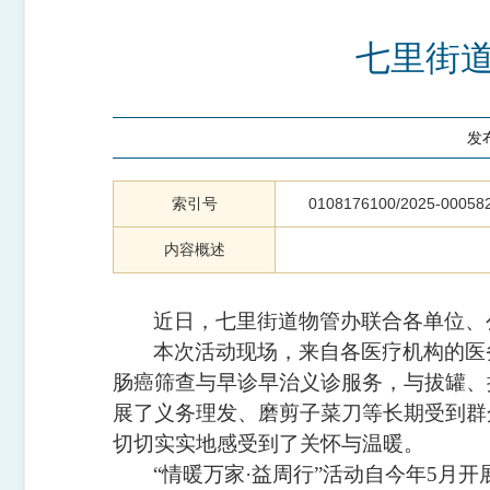
七里街道
发
索引号
0108176100/2025-00058
内容概述
近日，七里街道物管办联合各单位、
本次活动现场，来自各医疗机构的医
肠癌筛查与早诊早治义诊服务，与拔罐、
展了义务理发、磨剪子菜刀等长期受到群
切切实实地感受到了关怀与温暖。
“
情暖万家
·
益周行
”
活动自今年
5
月开