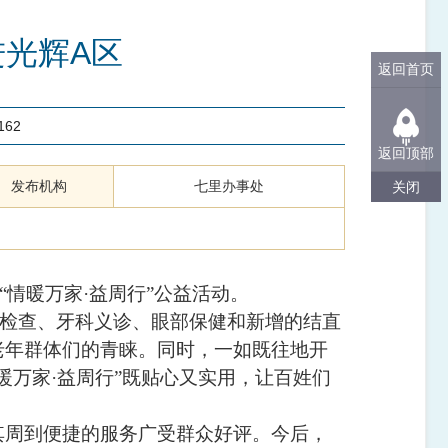
进光辉A区
返回首页
162
返回顶部
发布机构
七里办事处
关闭
“
情暖万家
·
益周行
”
公益活动。
检查、牙科义诊、眼部保健和新增的结直
老年群体们的青睐。同时，一如既往地开
暖万家
·
益周行
”
既贴心又实用，让百姓们
其周到便捷的服务广受群众好评。今后，