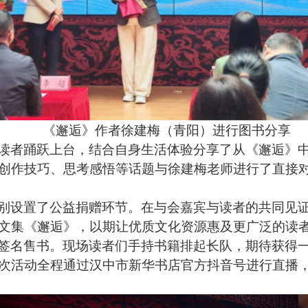
《邂逅》作者徐建梅（青阳）进行图书分享
读者踊跃上台，结合自身生活体验分享了从《邂逅》
创作技巧、思考感悟等话题与徐建梅老师进行了直接
别设置了公益捐赠环节。在与会嘉宾与读者的共同见
文集《邂逅》，以期让优质文化资源惠及更广泛的读
签名售书。现场读者们手持书籍排起长队，期待获得
次活动全程通过汉中市新华书店官方抖音号进行直播