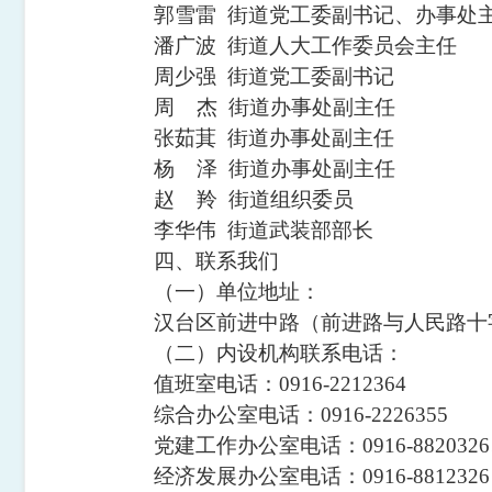
郭雪雷
街道
党工委副书记、办事处
潘广波
街道
人大工作委员会主任
周少强
街道
党工委副书记
周
杰
街道办事处
副主任
张茹萁
街道办事处
副主任
杨
泽
街道办事处
副主任
赵
羚
街道
组织委员
李华伟
街道
武装部部长
四、联系我们
（一）单位地址：
汉台区前进中路（前进路与人民路十
（二）内设机构联系电话：
值班室电话：
0916-2212364
综合办公室
电话：
0916-2226355
党建工作办公室
电话：
0916-8820326
经济发展办公室
电话：
0916-8812326