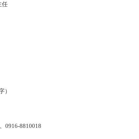
主任
字）
、
0916-8810018