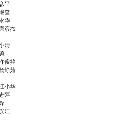
彦平
继奎
永华
唐彦杰
小清
勇
许俊婷
杨静茹
江小华
志萍
锋
汉江