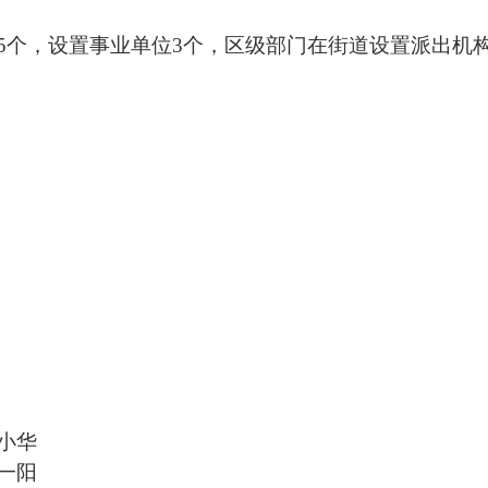
5
个，设置事业单位
3
个，区级部门在街道设置派出机
小华
一阳