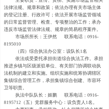
主要职责：宣传、贯彻、实施市场监管相关
法律法规
、规章和政策；依法办理有关市场主体
的登记注册、行政许可；依法开展市场监管领域
的日常监督管理、检查、专项整治的工作；承办
违反市场监管
法律法规
、规章的简易程序案件。
市场所
所长
：
王伊然
联系电话：0916-
8195010
（四）
综合执法办公室
：
设队长
1名
依法或受委托承担街道综合执法工作。承担
推进乡镇与区级派驻单位、有关部门协调联动执
法机制的建立和实施。组织实施和统筹协调辖区
集镇综合管理工作，承担集镇综合创建、市容环
卫等职责。
执法中队
队长
：
姬鹏
联系电话：0916-
8195712
（五）
党群服务
中心
：
设负责人
1名。