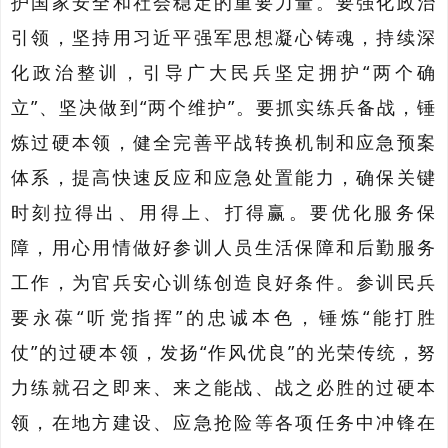
护国家安全和社会稳定的重要力量。要强化政治
引领，坚持用习近平强军思想凝心铸魂，
持续深
化政治整训，
引导广大民兵坚定拥护
“
两个确
立
”
、坚决做到
“
两个维护
”
。要抓实练兵备战，锤
炼过硬本领，健全完善平战转换机制和应急预案
体系，
提高快速反应和
应急
处置能力，
确保关键
时刻拉得出、用得上、打得赢。
要
优化服务保
障，
用心用情做好参训人员生活保障和后勤服务
工作，
为官兵安心训练创造良好条件。参训民兵
要
永葆
“听党指挥”的忠诚本色，
锤炼
“
能打胜
仗
”
的过硬本领，发扬
“
作风优良
”
的
光荣传统，努
力练就召之即来、来之能战、战之必胜的过硬本
领，在地方建设、应急抢险等各项任务中冲锋在