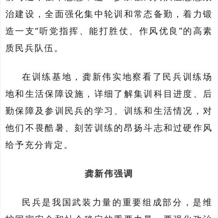
治建设，全面强化集中轮训和常态备勤，着力锻
造一支
“
听党指挥、能打胜仗、作风优良
”
的高素
质民兵队伍
。
在
训练基地，
龚新伟
实地察看了民兵训练场
地和生活保障设施，详细了解集训科目进度、后
勤保障及参训民兵的学习、训练和生活情况
，
对
他们不畏酷暑、刻苦训练的昂扬斗志和过硬作风
给予充分肯定。
龚新伟强调
民兵是我国武装力量的重要组成部分，是维