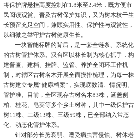
将保护牌悬挂高度控制在1.8米至2.4米，既方便市
民阅读观赏、普及古树保护知识，又为树木枝干生
长预留充足空间，兼顾实用性、保护性与观赏性，
以细微之举守护古树健康生长。
一块智能标牌的背后，是一套全链条、系统化
的古树管护体系。汉台区以林长制为核心抓手，构
建普查、建档、挂牌、监管、养护全闭环工作机
制，对辖区古树名木开展全面摸排梳理，为每一株
古树建立专属“健康档案”，实现底数清、情况明、
管护准。目前，全区现存古树名木83株，涵盖侧
柏、桂花、皂荚等多个乡土树种，其中一级保护古
树11株、二级13株、三级59株，已全部纳入常态
化、动态化管护体系。
针对部分长势衰弱、遭受病虫害侵蚀、树体老