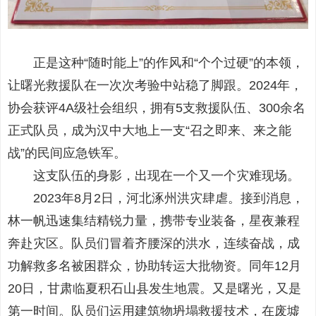
正是这种“随时能上”的作风和“个个过硬”的本领，
让曙光救援队在一次次考验中站稳了脚跟。2024年，
协会获评4A级社会组织，拥有5支救援队伍、300余名
正式队员，成为汉中大地上一支“召之即来、来之能
战”的民间应急铁军。
这支队伍的身影，出现在一个又一个灾难现场。
2023年8月2日，河北涿州洪灾肆虐。接到消息，
林一帆迅速集结精锐力量，携带专业装备，星夜兼程
奔赴灾区。队员们冒着齐腰深的洪水，连续奋战，成
功解救多名被困群众，协助转运大批物资。同年12月
20日，甘肃临夏积石山县发生地震。又是曙光，又是
第一时间。队员们运用建筑物坍塌救援技术，在废墟