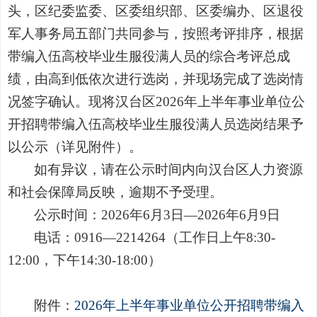
头，区
纪委监委
、区委组织部、区委编办、区退役
军人
事务
局
五
部门共同参与，按照考评排序，根据
带编入伍高校毕业生服役满人员的
综合考评总成
绩，由高到低依次进行选岗，并现场完成了选岗情
况签字确认。现将汉台区
202
6
年上
半年事业单位公
开招聘带编入伍高校毕业生服役满人员
选岗结果予
以公示（详见附件）。
如有异议，请在公示时间内向汉台区人力资源
和社会保障局反映，逾期不予受理。
公示时间：
202
6
年
6
月
3
日
—
2026
年
6
月
9
日
电话：
0916—2214264
（工作日上午
8:30-
12:00
，下午
1
4
:
3
0-18:00
）
附件：
2026年上半年事业单位公开招聘带编入