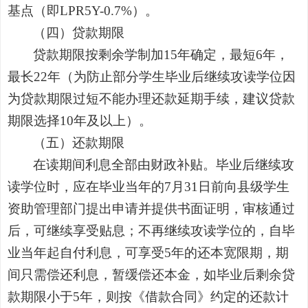
基点（即
LPR5Y-0.7%
）。
（四）贷款期限
贷款期限按剩余学制加
15
年确定，最短
6
年，
最长
22
年（为防止部分学生毕业后继续攻读学位因
为贷款期限过短不能办理还款延期手续，建议贷款
期限选择
10
年及以上）。
（五）还款期限
在读期间利息全部由财政补贴。毕业后继续攻
读学位时，应在毕业当年的
7
月
31
日前向县级学生
资助管理部门提出申请并提供书面证明，审核通过
后，可继续享受贴息；不再继续攻读学位的，自毕
业当年起自付利息，可享受
5
年的还本宽限期，期
间只需偿还利息，暂缓偿还本金，如毕业后剩余贷
款期限小于
5
年，则按《借款合同》约定的还款计